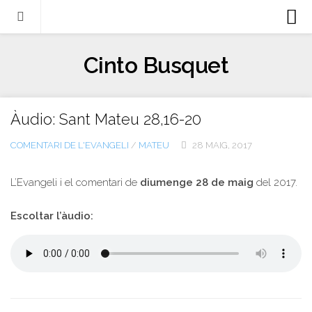
Biografia
Cinto Busquet
Evangeli
Llibres
Àudio: Sant Mateu 28,16-20
Escrits-articles
COMENTARI DE L'EVANGELI
/
MATEU
28 MAIG, 2017
Notícies
Castellano
L’Evangeli i el comentari de
diumenge 28 de maig
del 2017.
Italiano
Escoltar l’àudio:
English
Contacte