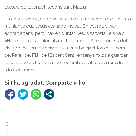
Lectura de l’evangeli segons sant Mateu
En aquell temps, els onze deixebles se n’anaren a Galilea, a la
muntanya que Jesús els havia indicat. En veure’l, el van
adorar; abans, però, havien dubtat. Jesús s’acostà i els va dir:
«He rebut plena autoritat al cel i a la terra. Aneu, doncs, a tots
els pobles i feu-los deixebles meus, batejant-los en el nom
del Pare i del Fill i de l’Esperit Sant i ensenyant-los a guardar
tot allò que us he manat. Jo sóc amb vosaltres dia rere dia fins
a la fi del món».
Si t'ha agradat, Comparteix-ho.