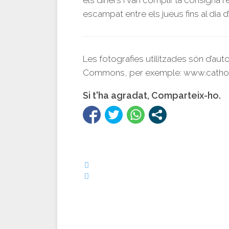
els diners i van complir la consigna 
escampat entre els jueus fins al dia d’
Les fotografies utilitzades són d’auto
Commons, per exemple: www.catho
Si t'ha agradat, Comparteix-ho.