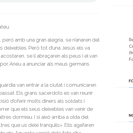
ateu.
 però amb una gran alegria, se n’anaren del
Re
Ce
ls deixebles. Però tot d’una Jesús els va
(
 li acostaren, se li abraçaren als peus i el van
Fo
 por. Aneu a anunciar als meus germans
F
guàrdia van entrar a la ciutat i comunicaren
passat. Els grans sacerdots es van reunir
ió d’oferir molts diners als soldats i
rrer que els seus deixebles van venir de
N
tres dormíeu. I si això arriba a oïda del
res que us deixi tranquils». Ells agafaren