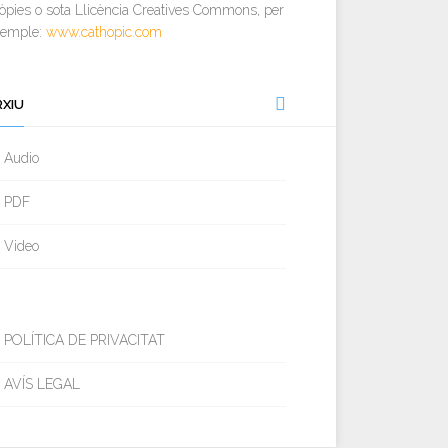
òpies o sota Llicència Creatives Commons, per
xemple:
www.cathopic.com
RXIU
Audio
PDF
Video
POLÍTICA DE PRIVACITAT
AVÍS LEGAL