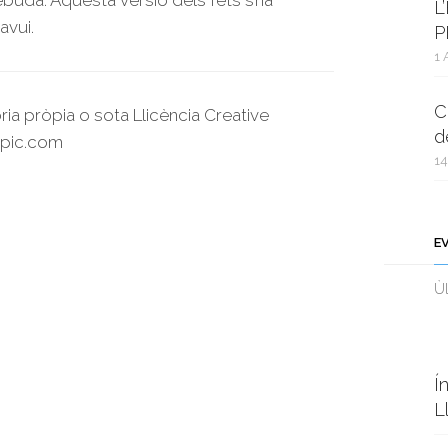
rebuda. Aquesta versió dels fets s’ha
L
avui.
P
1 
C
ria pròpia o sota Llicència Creative
d
pic.com
14
E
Ùl
Í
L