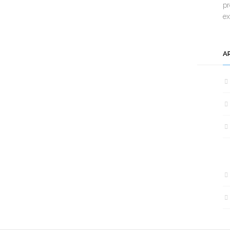
pr
e
A