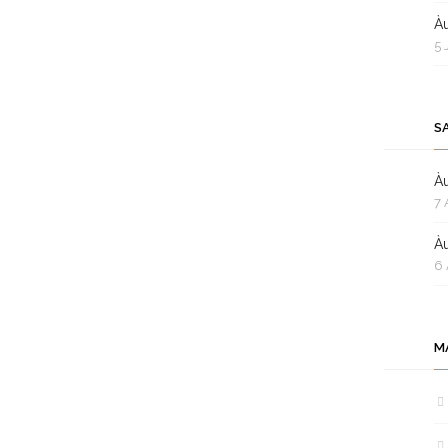
Àu
5 
S
Àu
7 
Àu
6 
M