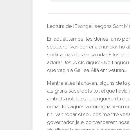
Lectura de l’Evangeli segons Sant M
En aquell temps, les dones, amb por,
sepulcre i van córrer a anunciar-ho a
sortir al pas i les va saludar. Elles se
adorar. Jesús els digué: «No tingueu
que vagin a Galilea. Allà em veuran».
Mentre elles hi anaven, alguns de la 
als grans sacerdots tot el que havia 
amb els notables i prengueren la decis
donar-los aquesta consigna: «Feu có
nit i van robar el seu cos mentre vosal
governador, ja el convencerem nosalt