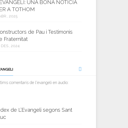
’EVANGELI: UNA BONA NOTÍCIA
ER A TOTHOM
ABR., 2025
onstructors de Pau i Testimonis
e Fraternitat
 DES., 2024
VANGELI
tims comentaris de l'evangeli en àudio:
ndex de L’Evangeli segons Sant
luc