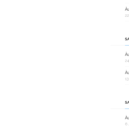
Àu
22
S
Àu
24
Àu
13
S
Àu
6 