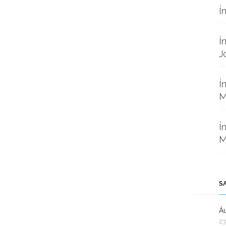
Í
Í
J
Í
M
Í
M
S
Àu
23