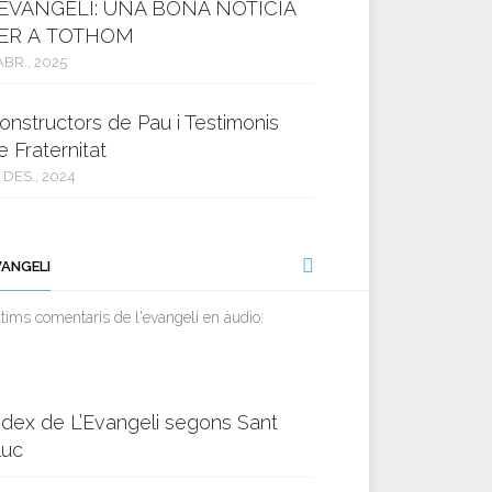
’EVANGELI: UNA BONA NOTÍCIA
ER A TOTHOM
ABR., 2025
onstructors de Pau i Testimonis
e Fraternitat
 DES., 2024
VANGELI
tims comentaris de l'evangeli en àudio:
ndex de L’Evangeli segons Sant
luc