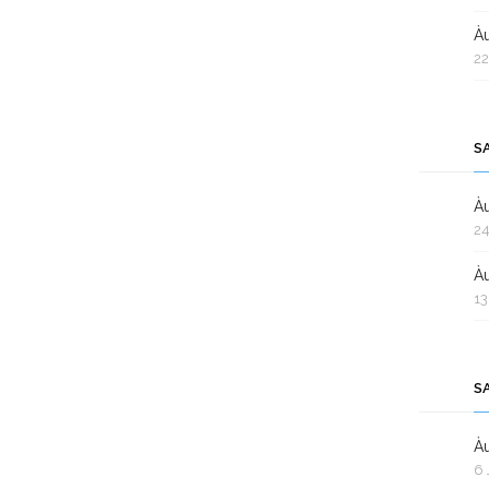
Àu
22
S
Àu
24
Àu
13
S
Àu
6 