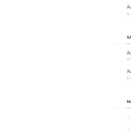
Àu
5 
S
Àu
6 
Àu
5 
M