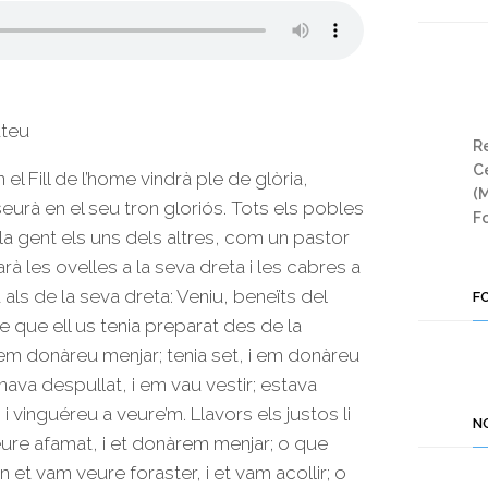
ateu
Re
Ce
l Fill de l’home vindrà ple de glòria,
(
eurà en el seu tron gloriós. Tots els pobles
Fo
à la gent els uns dels altres, com un pastor
arà les ovelles a la seva dreta i les cabres a
 als de la seva dreta: Veniu, beneïts del
F
 que ell us tenia preparat des de la
 em donàreu menjar; tenia set, i em donàreu
anava despullat, i em vau vestir; estava
, i vinguéreu a veure’m. Llavors els justos li
N
ure afamat, i et donàrem menjar; o que
 et vam veure foraster, i et vam acollir; o