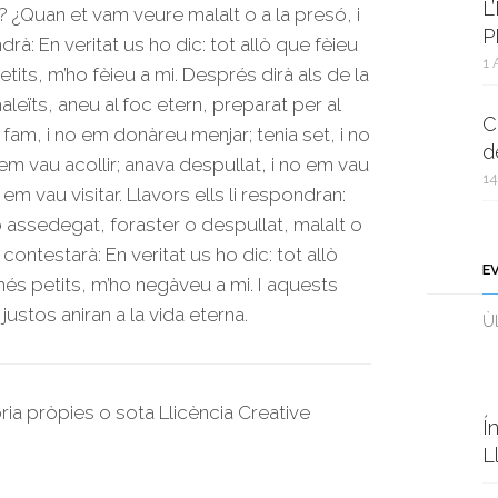
L
? ¿Quan et vam veure malalt o a la presó, i
P
rà: En veritat us ho dic: tot allò que fèieu
1 
ts, m’ho fèieu a mi. Després dirà als de la
eïts, aneu al foc etern, preparat per al
C
 fam, i no em donàreu menjar; tenia set, i no
d
em vau acollir; anava despullat, i no em vau
14
 em vau visitar. Llavors ells li respondran:
 assedegat, foraster o despullat, malalt o
s contestarà: En veritat us ho dic: tot allò
E
és petits, m’ho negàveu a mi. I aquests
justos aniran a la vida eterna.
Ùl
oria pròpies o sota Llicència Creative
Í
L