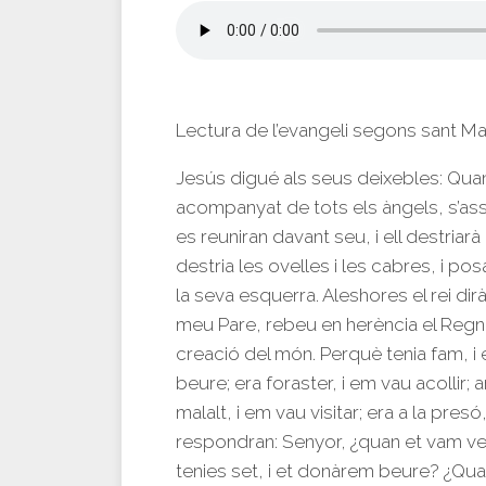
Lectura de l’evangeli segons sant M
Jesús digué als seus deixebles: Quan e
acompanyat de tots els àngels, s’ass
es reuniran davant seu, i ell destriar
destria les ovelles i les cabres, i pos
la seva esquerra. Aleshores el rei dirà
meu Pare, rebeu en herència el Regne
creació del món. Perquè tenia fam, i
beure; era foraster, i em vau acollir; 
malalt, i em vau visitar; era a la presó
respondran: Senyor, ¿quan et vam ve
tenies set, i et donàrem beure? ¿Quan