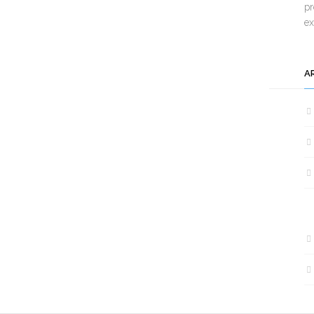
pr
e
A