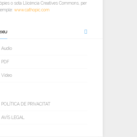
òpies o sota Llicència Creatives Commons, per
xemple:
www.cathopic.com
RXIU
Audio
PDF
Video
POLÍTICA DE PRIVACITAT
AVÍS LEGAL