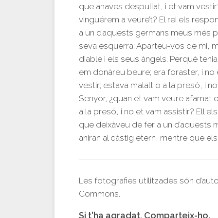
que anaves despullat, i et vam vestir
vinguérem a veure’t? El rei els respond
a un d’aquests germans meus més peti
seva esquerra: Aparteu-vos de mi, mal
diable i els seus àngels. Perquè tenia
em donàreu beure; era foraster, i no 
vestir; estava malalt o a la presó, i no
Senyor, ¿quan et vam veure afamat o
a la presó, i no et vam assistir? Ell el
que deixàveu de fer a un d’aquests m
aniran al càstig etern, mentre que els 
Les fotografies utilitzades són d’aut
Commons.
Si t'ha agradat, Comparteix-ho.