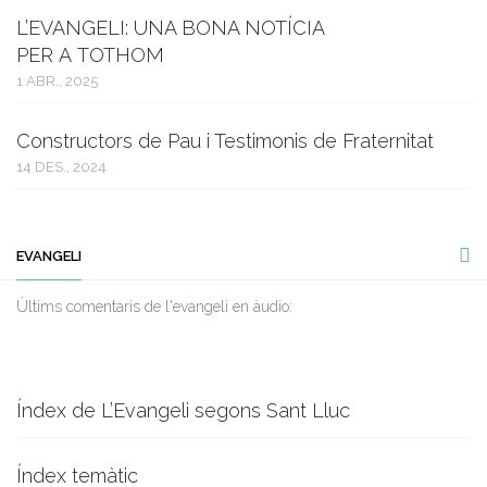
L’EVANGELI: UNA BONA NOTÍCIA
PER A TOTHOM
1 ABR., 2025
Constructors de Pau i Testimonis de Fraternitat
14 DES., 2024
EVANGELI
Ùltims comentaris de l'evangeli en àudio:
Índex de L’Evangeli segons Sant Lluc
Índex temàtic