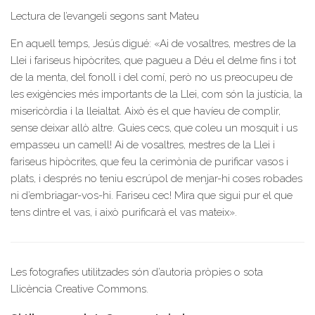
Lectura de l’evangeli segons sant Mateu
En aquell temps, Jesús digué: «Ai de vosaltres, mestres de la
Llei i fariseus hipòcrites, que pagueu a Déu el delme fins i tot
de la menta, del fonoll i del comí, però no us preocupeu de
les exigències més importants de la Llei, com són la justícia, la
misericòrdia i la lleialtat. Això és el que havíeu de complir,
sense deixar allò altre. Guies cecs, que coleu un mosquit i us
empasseu un camell! Ai de vosaltres, mestres de la Llei i
fariseus hipòcrites, que feu la cerimònia de purificar vasos i
plats, i després no teniu escrúpol de menjar-hi coses robades
ni d’embriagar-vos-hi. Fariseu cec! Mira que sigui pur el que
tens dintre el vas, i això purificarà el vas mateix».
Les fotografies utilitzades són d’autoria pròpies o sota
Llicència Creative Commons.