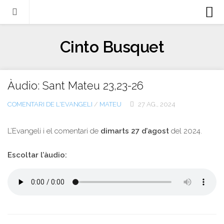
Biografia
Cinto Busquet
Evangeli
Llibres
Àudio: Sant Mateu 23,23-26
Escrits-articles
COMENTARI DE L'EVANGELI
/
MATEU
27 AG., 2024
Notícies
Castellano
L’Evangeli i el comentari de
dimarts 27 d’agost
del 2024.
Italiano
Escoltar l’àudio:
English
Contacte