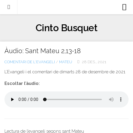
Biografia
Cinto Busquet
Evangeli
Llibres
Àudio: Sant Mateu 2,13-18
Escrits-articles
COMENTARI DE L'EVANGELI
/
MATEU
28 DES., 2021
Notícies
L’Evangeli i el comentari de
dimarts 28 de desembre
de 2021
Castellano
Escoltar l’àudio:
Italiano
English
Contacte
Lectura de l’evangeli segons sant Mateu