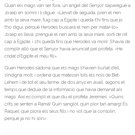
Quan els mags van ser fora, un àngel del Senyor s’aparegué a
Josep en somni i li digué: «Lleva’t de seguida, pren el nen
amb la seva mare, fuig cap a Egipte i queda-t’hi fins que jo
t’ho digui, perquè Herodes buscarà el nen per matar-lo».
Josep es llevà, prengué el nen amb la seva mare, sortí de nit
cap a Egipte, i s’hi quedà fins que Herodes va morir. S’havia de
complir allò que el Senyor havia anunciat pel profeta: «He
cridat d’Egipte el meu fill».
Quan Herodes s’adonà que els mags s’havien burlat d’ell,
s’indignà molt, i ordenà que matessin tots els nois de Bet-
Lèhem i de tot el seu terme, de dos anys en avall, segons el
temps que deduïa de la informació que havia demanat als
mags. Així es complí el que diu el profeta Jeremies: «Quins
crits se senten a Ramà! Quin sanglot, quin plor tan amarg! És
Raquel, que plora els seus fills i no vol que la consolin,
perquè ja no hi són».