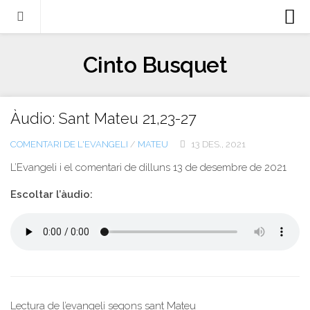
Biografia
Cinto Busquet
Evangeli
Llibres
Àudio: Sant Mateu 21,23-27
Escrits-articles
COMENTARI DE L'EVANGELI
/
MATEU
13 DES., 2021
Notícies
L’Evangeli i el comentari de
dilluns 13 de desembre
de 2021
Castellano
Escoltar l’àudio:
Italiano
English
Contacte
Lectura de l’evangeli segons sant Mateu