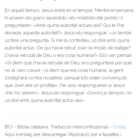
En aquell temps, Jesús entrà en el temple. Mentre ensenyava,
hi anaren els grans sacerdots i els notables del poble i li
preguntaren: «Amb quina autoritat actues així? Qui te l’ha
donada, aquesta autoritat?» Jesús els respongué: «Jo també
us faré una pregunta. Si me la contesteu, us diré amb quina
autoritat actuo. De qui havia rebut Joan la missió de batejar?
L’havia rebuda de Déu o era cosa humana?» Ells van pensar:
«Si diem que l’havia rebuda de Déu, ens preguntarà per què
no el vam creure, i si diem que era cosa humana, la gent
s’indignarà contra nosaltres, perquè tots estan convençuts
que Joan era un profeta». Per això respongueren a Jesús:
«No ho sabem». Jesús els respongué: «Doncs jo tampoc no
us diré amb quina autoritat actuo així».
BCI – Bíblia catalana. Traducció interconfessional –
Enllaç
Aquí a enllaç per descarregar l’Aplicació per a tauletes i