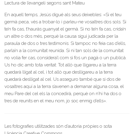
Lectura de l’evangeli segons sant Mateu
En aquell temps, Jesús digué als seus deixebles: «Si el teu
germà peca, vés a trobar-lo i parleu-ne vosaltres dos sols. Si
te’n fa cas, t’hauràs guanyat el germà. Si no te’n fa cas, crida’n
un altre o dos més, perquè la causa sigui judicada per la
paraula de dos o tres testimonis. Si tampoc no feia cas d’ells,
parla’n a la comunitat reunida. Si ni tan sols de la comunitat
no volia fer cas, considera’l com si fos un pagà o un publicà.
Us ho dic amb tota veritat: Tot allò que lligareu a la terra
quedarà lligat al cel, i tot allò que deslligareu a la terra
quedarà deslligat al cel. Us asseguro també que si dos de
vosaltres aquí a la terra s’avenen a demanar alguna cosa, el
meu Pare del cel els la concedirà, perquè on n’hi ha dos o
tres de reunits en el meu nom, jo soc enmig d’ells».
Les fotografies utilitzades són d’autoria pròpies o sota
Llicència Creative Commons.