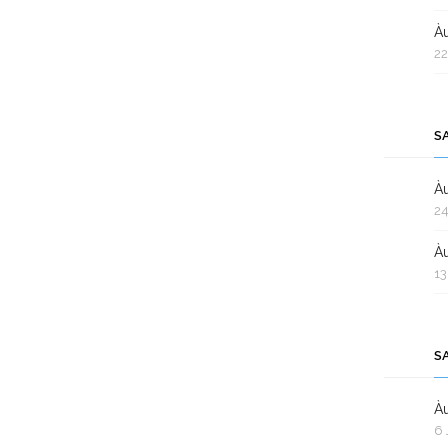
Àu
22
S
Àu
24
Àu
13
S
Àu
6 