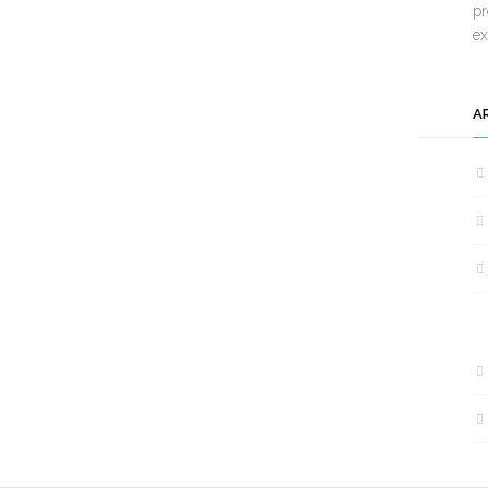
pr
e
A