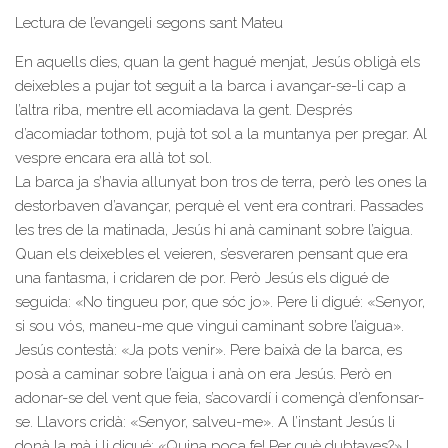
Lectura de l’evangeli segons sant Mateu
En aquells dies, quan la gent hagué menjat, Jesús obligà els
deixebles a pujar tot seguit a la barca i avançar-se-li cap a
l’altra riba, mentre ell acomiadava la gent. Després
d’acomiadar tothom, pujà tot sol a la muntanya per pregar. Al
vespre encara era allà tot sol.
La barca ja s’havia allunyat bon tros de terra, però les ones la
destorbaven d’avançar, perquè el vent era contrari. Passades
les tres de la matinada, Jesús hi anà caminant sobre l’aigua.
Quan els deixebles el veieren, s’esveraren pensant que era
una fantasma, i cridaren de por. Però Jesús els digué de
seguida: «No tingueu por, que sóc jo». Pere li digué: «Senyor,
si sou vós, maneu-me que vingui caminant sobre l’aigua».
Jesús contestà: «Ja pots venir». Pere baixà de la barca, es
posà a caminar sobre l’aigua i anà on era Jesús. Però en
adonar-se del vent que feia, s’acovardí i començà d’enfonsar-
se. Llavors cridà: «Senyor, salveu-me». A l’instant Jesús li
donà la mà i li digué: «Quina poca fe! Per què dubtaves?» I