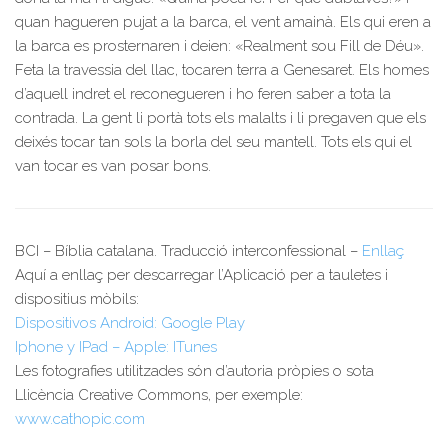
quan hagueren pujat a la barca, el vent amainà. Els qui eren a
la barca es prosternaren i deien: «Realment sou Fill de Déu».
Feta la travessia del llac, tocaren terra a Genesaret. Els homes
d’aquell indret el reconegueren i ho feren saber a tota la
contrada. La gent li portà tots els malalts i li pregaven que els
deixés tocar tan sols la borla del seu mantell. Tots els qui el
van tocar es van posar bons.
BCI – Bíblia catalana. Traducció interconfessional –
Enllaç
Aquí a enllaç per descarregar l’Aplicació per a tauletes i
dispositius mòbils:
Dispositivos Android: Google Play
Iphone y IPad – Apple: ITunes
Les fotografies utilitzades són d’autoria pròpies o sota
Llicència Creative Commons, per exemple:
www.cathopic.com