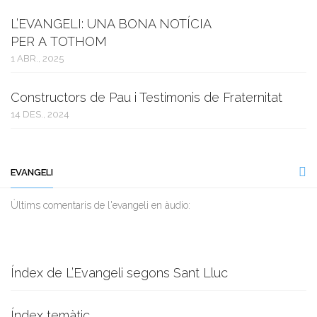
L’EVANGELI: UNA BONA NOTÍCIA
PER A TOTHOM
1 ABR., 2025
Constructors de Pau i Testimonis de Fraternitat
14 DES., 2024
EVANGELI
Ùltims comentaris de l'evangeli en àudio:
Índex de L’Evangeli segons Sant Lluc
Índex temàtic