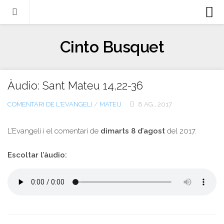
Biografia
Cinto Busquet
Evangeli
Llibres
Àudio: Sant Mateu 14,22-36
Escrits-articles
COMENTARI DE L'EVANGELI
/
MATEU
8 AG., 2017
Notícies
Castellano
L’Evangeli i el comentari de
dimarts 8 d’agost
del 2017.
Italiano
Escoltar l’àudio:
English
Contacte