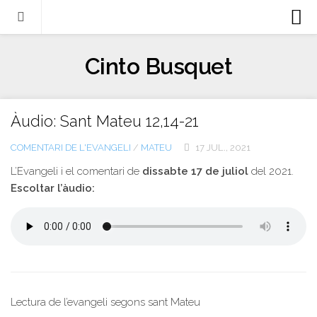
Biografia
Cinto Busquet
Evangeli
Llibres
Àudio: Sant Mateu 12,14-21
Escrits-articles
COMENTARI DE L'EVANGELI
/
MATEU
17 JUL., 2021
Notícies
L’Evangeli i el comentari de
dissabte 17 de juliol
del 2021.
Castellano
Escoltar l’àudio:
Italiano
English
Contacte
Lectura de l’evangeli segons sant Mateu