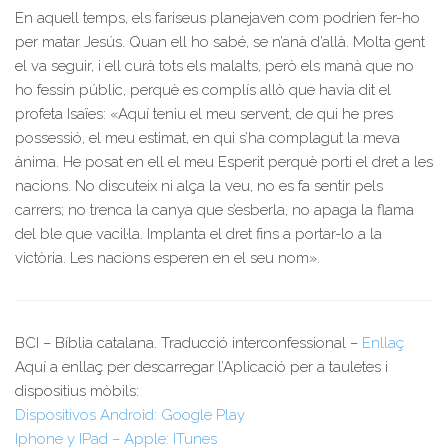
En aquell temps, els fariseus planejaven com podrien fer-ho
per matar Jesús. Quan ell ho sabé, se n’anà d’allà. Molta gent
el va seguir, i ell curà tots els malalts, però els manà que no
ho fessin públic, perquè es complís allò que havia dit el
profeta Isaïes: «Aquí teniu el meu servent, de qui he pres
possessió, el meu estimat, en qui s’ha complagut la meva
ànima. He posat en ell el meu Esperit perquè porti el dret a les
nacions. No discuteix ni alça la veu, no es fa sentir pels
carrers; no trenca la canya que s’esberla, no apaga la flama
del ble que vacil·la. Implanta el dret fins a portar-lo a la
victòria. Les nacions esperen en el seu nom».
BCI – Bíblia catalana. Traducció interconfessional –
Enllaç
Aquí a enllaç per descarregar l’Aplicació per a tauletes i
dispositius mòbils:
Dispositivos Android: Google Play
Iphone y IPad – Apple: ITunes