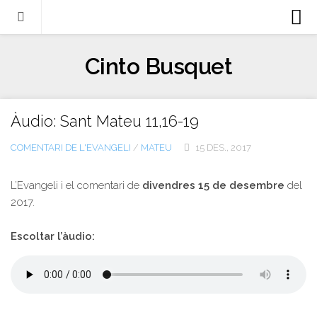
Biografia
Cinto Busquet
Evangeli
Llibres
Àudio: Sant Mateu 11,16-19
Escrits-articles
COMENTARI DE L'EVANGELI
/
MATEU
15 DES., 2017
Notícies
Castellano
L’Evangeli i el comentari de
divendres 15 de desembre
del
2017.
Italiano
English
Escoltar l’àudio:
Contacte