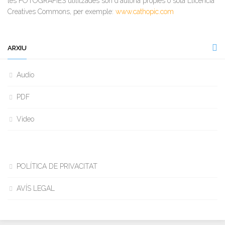
les FOTOGRAFIES utilitzades són d'autoria pròpies o sota Llicència
Creatives Commons, per exemple:
www.cathopic.com
ARXIU
Audio
PDF
Video
POLÍTICA DE PRIVACITAT
AVÍS LEGAL