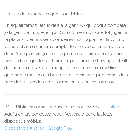
Lectura de l’evangeli segons sant Mateu
En aquell temps, Jesús deia a la gent: «A qui podria comparar
jo la gent del nostre temps? Són com els nois que, tot jugant a
la plaça, criden als seus companys: «Si toquem el flabiol, no
voleu ballar, i si cantem complantes, no voleu fer senyals de
dol». Així, quan vingué Joan, que no era amic de menjar ni de
beure, deien que tenia el dimoni, però ara que ha vingut el Fill
de l’home, i no s’està de menjar ni de beure, diuen: «Mireu
quin home més golut i bevedor; és l’amic dels publicans i dels
pecadors». Però les obres acrediten l’autèntica saviesa».
BCI – Bíblia catalana. Traducció interconfessional –
Enllaç
Aquí a enllaç per descarregar l’Aplicació per a tauletes i
dispositius mòbils:
Dispositivos Android: Google Play