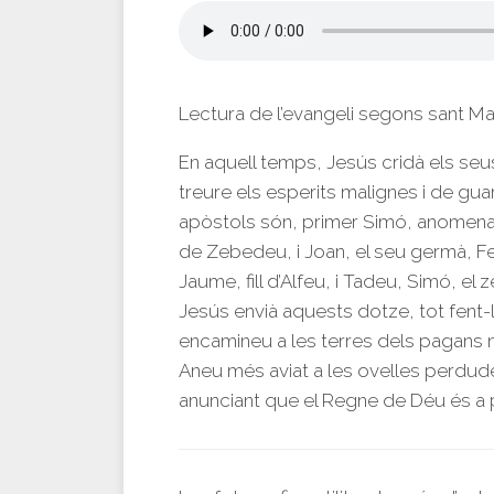
Lectura de l’evangeli segons sant M
En aquell temps, Jesús cridà els seu
treure els esperits malignes i de guar
apòstols són, primer Simó, anomenat 
de Zebedeu, i Joan, el seu germà, Fe
Jaume, fill d’Alfeu, i Tadeu, Simó, el ze
Jesús envià aquests dotze, tot fen
encamineu a les terres dels pagans ni
Aneu més aviat a les ovelles perdude
anunciant que el Regne de Déu és a 