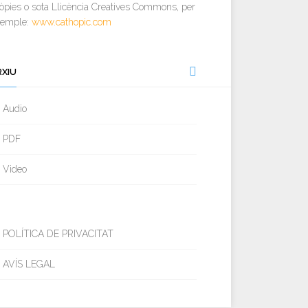
òpies o sota Llicència Creatives Commons, per
xemple:
www.cathopic.com
RXIU
Audio
PDF
Video
POLÍTICA DE PRIVACITAT
AVÍS LEGAL