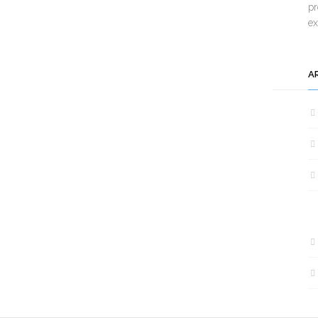
pr
e
A