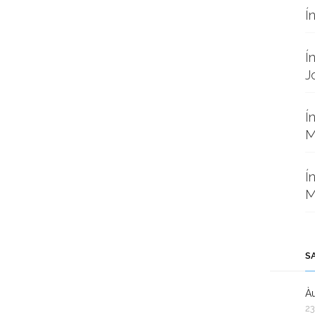
Í
Í
J
Í
M
Í
M
S
Àu
23