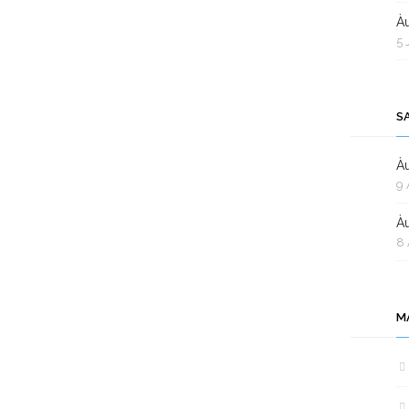
Àu
5 
S
Àu
9 
Àu
8 
M