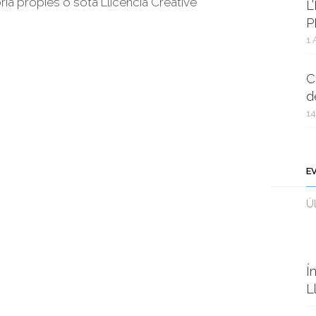
oria pròpies o sota Llicència Creative
L
P
1 
C
d
14
E
Ùl
Í
L