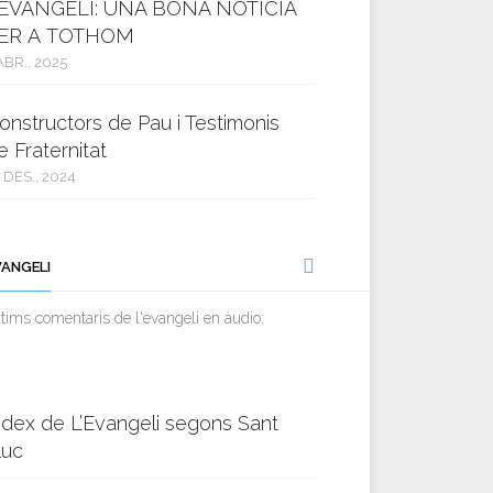
’EVANGELI: UNA BONA NOTÍCIA
ER A TOTHOM
ABR., 2025
onstructors de Pau i Testimonis
e Fraternitat
 DES., 2024
VANGELI
tims comentaris de l'evangeli en àudio:
ndex de L’Evangeli segons Sant
luc