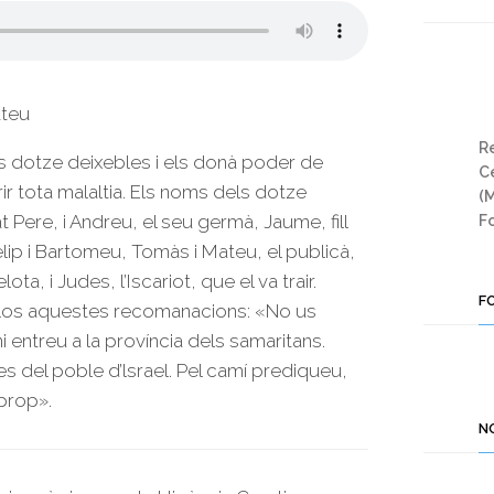
ateu
Re
s dotze deixebles i els donà poder de
Ce
ir tota malaltia. Els noms dels dotze
(
Pere, i Andreu, el seu germà, Jaume, fill
Fo
lip i Bartomeu, Tomàs i Mateu, el publicà,
lota, i Judes, l’Iscariot, que el va trair.
F
t-los aquestes recomanacions: «No us
 entreu a la província dels samaritans.
s del poble d’lsrael. Pel camí prediqueu,
prop».
N