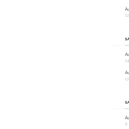
Àu
22
S
Àu
24
Àu
13
S
Àu
6 