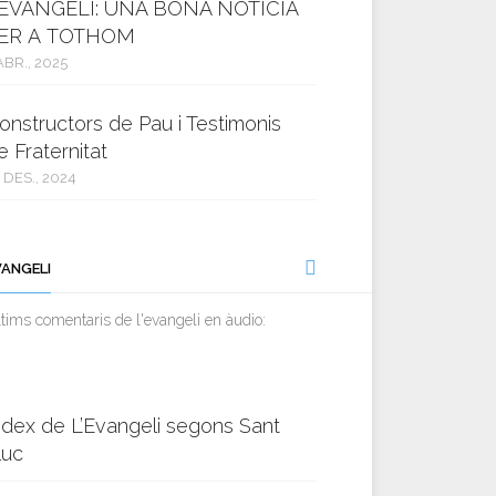
’EVANGELI: UNA BONA NOTÍCIA
ER A TOTHOM
ABR., 2025
onstructors de Pau i Testimonis
e Fraternitat
 DES., 2024
VANGELI
tims comentaris de l'evangeli en àudio:
ndex de L’Evangeli segons Sant
luc