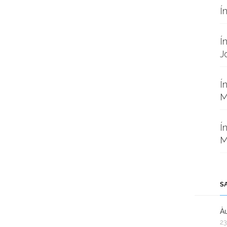
Í
Í
J
Í
M
Í
M
S
Àu
23