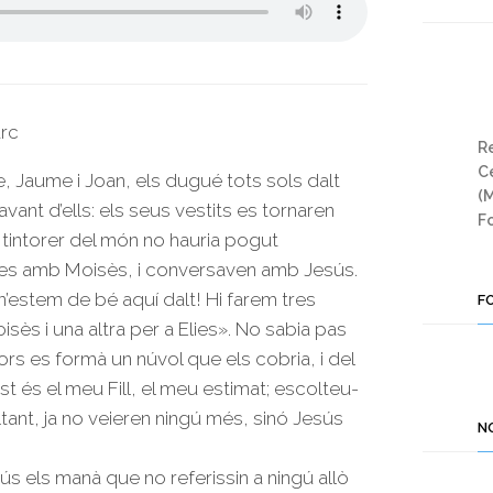
arc
Re
Ce
 Jaume i Joan, els dugué tots sols dalt
(
avant d’ells: els seus vestits es tornaren
Fo
 tintorer del món no hauria pogut
Elies amb Moisès, i conversaven amb Jesús.
n’estem de bé aquí dalt! Hi farem tres
F
sès i una altra per a Elies». No sabia pas
ors es formà un núvol que els cobria, i del
st és el meu Fill, el meu estimat; escolteu-
tant, ja no veieren ningú més, sinó Jesús
N
s els manà que no referissin a ningú allò