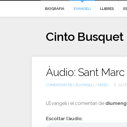
BIOGRAFIA
EVANGELI
LLIBRES
E
Cinto Busquet
Àudio: Sant Marc
COMENTARI DE L'EVANGELI
/
MARC
25 F
L’Evangeli i el comentari de
diumenge
Escoltar l’àudio: