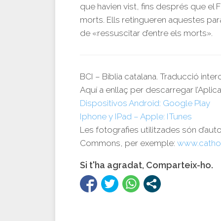
que havien vist, fins després que el F
morts. Ells retingueren aquestes parau
de «ressuscitar d’entre els morts».
BCI – Bíblia catalana. Traducció inte
Aquí a enllaç per descarregar l’Aplica
Dispositivos Android: Google Play
Iphone y IPad – Apple: ITunes
Les fotografies utilitzades són d’aut
Commons, per exemple:
www.catho
Si t'ha agradat, Comparteix-ho.