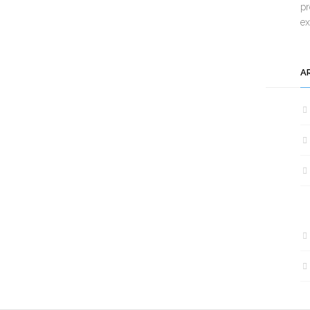
pr
e
A