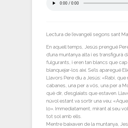
Lectura de l’evangeli segons sant M
En aquell temps, Jesús prengué Pere,
d’una muntanya alta i es transfigurà d
fulgurants, i eren tan blancs que cap
blanquejar-los així. Se’ls aparegué 
Llavors Pere diu a Jesús: «Rabí, que 
cabanes, una per a vós, una per a Moi
què dir, d’esglaiats que estaven. Llav
núvol estant va sortir una veu: «Aque
lo». Immediatament, mirant al seu vol
tot sol amb ells.
Mentre baixaven de la muntanya, Jesú