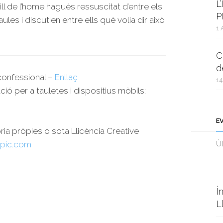
L
ill de l’home hagués ressuscitat d’entre els
P
les i discutien entre ells què volia dir això
1 
C
d
rconfessional –
Enllaç
14
ció per a tauletes i dispositius mòbils:
E
oria pròpies o sota Llicència Creative
pic.com
Ùl
Í
L