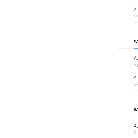
Àu
22
S
Àu
24
Àu
13
S
Àu
6 