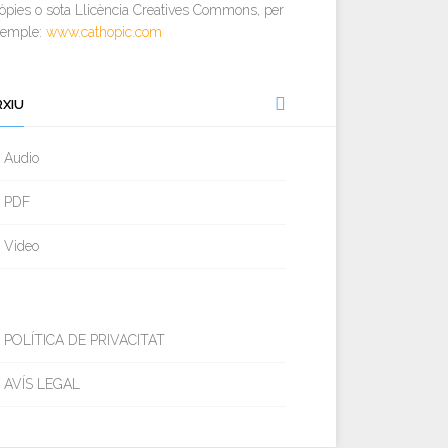
òpies o sota Llicència Creatives Commons, per
xemple:
www.cathopic.com
RXIU
Audio
PDF
Video
POLÍTICA DE PRIVACITAT
AVÍS LEGAL