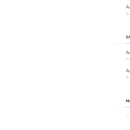
Àu
5 
S
Àu
7 
Àu
6 
M