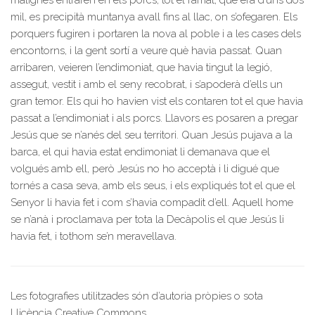
malignes entraren en els porcs, tot el ramat, que era d’uns dos
mil, es precipità muntanya avall fins al llac, on s’ofegaren. Els
porquers fugiren i portaren la nova al poble i a les cases dels
encontorns, i la gent sortí a veure què havia passat. Quan
arribaren, veieren l’endimoniat, que havia tingut la legió,
assegut, vestit i amb el seny recobrat, i s’apoderà d’ells un
gran temor. Els qui ho havien vist els contaren tot el que havia
passat a l’endimoniat i als porcs. Llavors es posaren a pregar
Jesús que se n’anés del seu territori. Quan Jesús pujava a la
barca, el qui havia estat endimoniat li demanava que el
volgués amb ell, però Jesús no ho acceptà i li digué que
tornés a casa seva, amb els seus, i els expliqués tot el que el
Senyor li havia fet i com s’havia compadit d’ell. Aquell home
se n’anà i proclamava per tota la Decàpolis el que Jesús li
havia fet, i tothom se’n meravellava.
Les fotografies utilitzades són d’autoria pròpies o sota
Llicència Creative Commons.