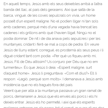
En aquell temps, Jesús amb els seus deixebles arribà a l’altra
banda del llac, al país dels gerasens. Així que saltà de la
barca, vingué, de les coves sepulcrals on vivia, un home
posseït d’un esperit maligne. No el podien lligar ni tan sols
amb cadenes, perquè més d’una vegada havia trencat les
cadenes i els grillons amb què l’havien lligat. Ningú no el
podia dominar. De nit i de dia anava pels sepulcres i per les
muntanyes, cridant i fent-se mal a cops de pedra. En veure
Jesús de lluny estant, corregué, es prosternà als seus peus i li
digué cridant tant com podia: «Per què us fiqueu amb mi,
Jesús, Fill de Déu altíssim? Us conjuro per Déu que no em
turmenteu». És que Jesús li deia: «Esperit maligne, surt
d’aquest home». Jesús li preguntava: «Com et dius?» Ell li
respon: «Legió, perquè som molts». I demanava a Jesús amb
insistència que no els tragués fora del país.
Veient que per allà a la muntanya passava un gran ramat de
porcs, demanaren a Jesús que els enviés als porcs i els hi
deixés entrar. Jesús els ho permeté, i així que els esperits