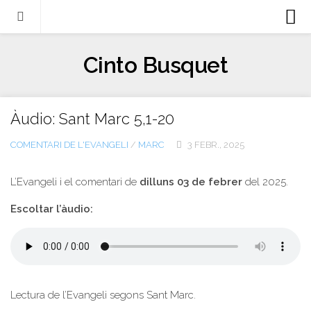
Biografia
Cinto Busquet
Evangeli
Llibres
Àudio: Sant Marc 5,1-20
Escrits-articles
COMENTARI DE L'EVANGELI
/
MARC
3 FEBR., 2025
Notícies
Castellano
L’Evangeli i el comentari de
dilluns 03 de febrer
del 2025.
Italiano
Escoltar l’àudio:
English
Contacte
Lectura de l’Evangeli segons Sant Marc.