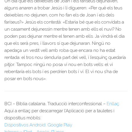
Un dia que els deixebles de Joan i els fariseus dejunaven,
alguns anaren a trobar Jesús i li digueren: «Per què els teus
deixebles no dejunen, com ho fan els de Joan i els dels
fariseus?» Jesús els contestà: «Estaria bé que els convidats a
un casament dejunessin mentre tenen amb ells el nuvi? No
poden pas dejunar mentre el tenen amb ells. Ja vindrà el dia
que els serà pres, i llavors sí que dejunaran. Ningú no
apedaça un vestit vell amb roba que encara no ha estat
rentada: el tros nou s’enduria part del vell, i l’esquinç quedaria
pitjor. Tampoc ningú no posa vi nou en bots vells: el vi
rebentaria els bots i es perdrien bots i vi. El vi nou s’ha de
posar en bots nous».
BCI – Bíblia catalana. Traducció interconfessional –
Enllaç
Aquí a enllaç per descarregar l’Aplicació per a tauletes i
dispositius mòbils:
Dispositivos Android: Google Play