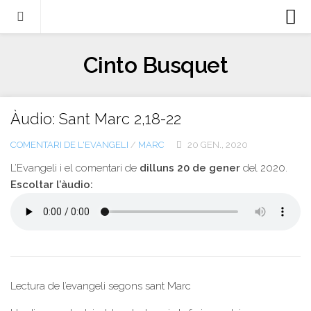
Biografia
Cinto Busquet
Evangeli
Llibres
Àudio: Sant Marc 2,18-22
Escrits-articles
COMENTARI DE L'EVANGELI
/
MARC
20 GEN., 2020
Notícies
L’Evangeli i el comentari de
dilluns 20 de gener
del 2020.
Castellano
Escoltar l’àudio:
Italiano
English
Contacte
Lectura de l’evangeli segons sant Marc