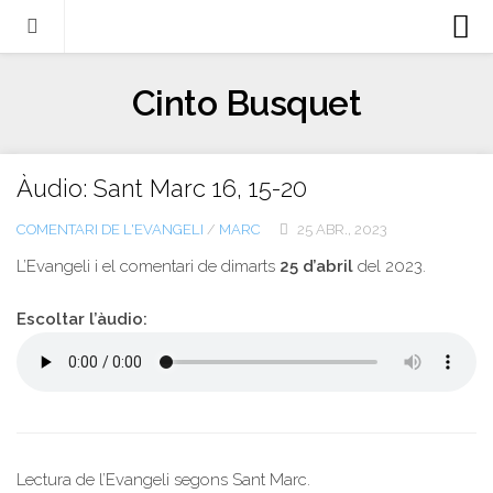
Biografia
Cinto Busquet
Evangeli
Llibres
Àudio: Sant Marc 16, 15-20
Escrits-articles
COMENTARI DE L'EVANGELI
/
MARC
25 ABR., 2023
Notícies
L’Evangeli i el comentari de dimarts
25 d’abril
del 2023.
Castellano
Italiano
Escoltar l’àudio:
English
Contacte
Lectura de l’Evangeli segons Sant Marc.