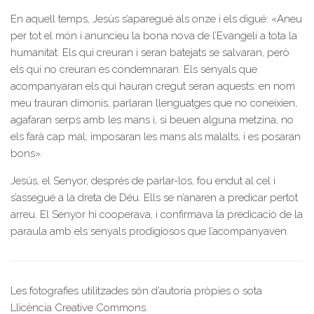
En aquell temps, Jesús s’aparegué als onze i els digué: «Aneu
per tot el món i anuncieu la bona nova de l’Evangeli a tota la
humanitat. Els qui creuran i seran batejats se salvaran, però
els qui no creuran es condemnaran. Els senyals que
acompanyaran els qui hauran cregut seran aquests: en nom
meu trauran dimonis, parlaran llenguatges que no coneixien,
agafaran serps amb les mans i, si beuen alguna metzina, no
els farà cap mal; imposaran les mans als malalts, i es posaran
bons».
Jesús, el Senyor, després de parlar-los, fou endut al cel i
s’assegué a la dreta de Déu. Ells se n’anaren a predicar pertot
arreu. El Senyor hi cooperava, i confirmava la predicació de la
paraula amb els senyals prodigiosos que l’acompanyaven.
Les fotografies utilitzades són d’autoria pròpies o sota
Llicència Creative Commons.