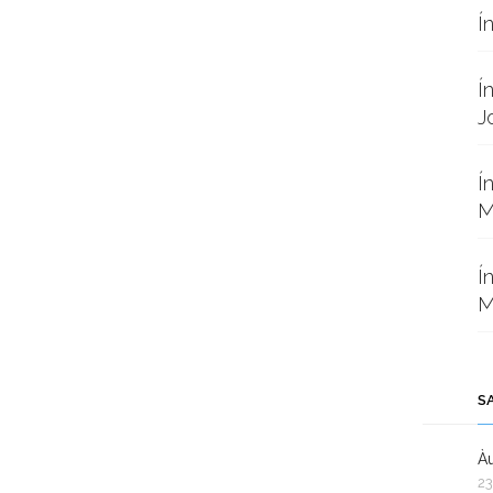
Í
Í
J
Í
M
Í
M
S
Àu
23