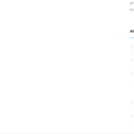
pr
e
A