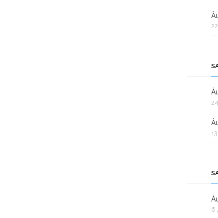
Àu
22
S
Àu
24
Àu
13
S
Àu
6 