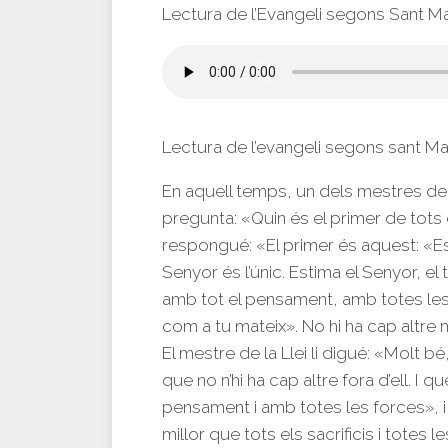
Lectura de l’Evangeli segons Sant M
Lectura de l’evangeli segons sant M
En aquell temps, un dels mestres de la
pregunta: «Quin és el primer de tots 
respongué: «El primer és aquest: «Esc
Senyor és l’únic. Estima el Senyor, el
amb tot el pensament, amb totes les 
com a tu mateix». No hi ha cap altr
El mestre de la Llei li digué: «Molt b
que no n’hi ha cap altre fora d’ell. I 
pensament i amb totes les forces», i 
millor que tots els sacrificis i totes 