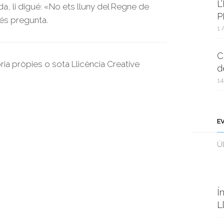
L
a, li digué: «No ets lluny del Regne de
P
 més pregunta.
1 
C
oria pròpies o sota Llicència Creative
d
14
E
Ùl
Í
L