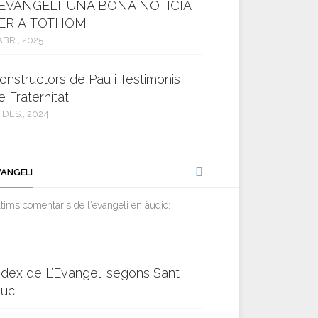
’EVANGELI: UNA BONA NOTÍCIA
ER A TOTHOM
ABR., 2025
onstructors de Pau i Testimonis
e Fraternitat
 DES., 2024
VANGELI
tims comentaris de l'evangeli en àudio:
ndex de L’Evangeli segons Sant
luc