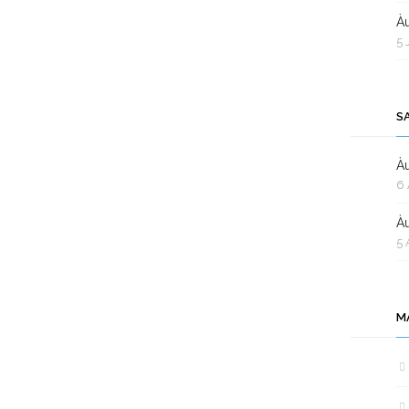
Àu
5 
S
Àu
6 
Àu
5 
M