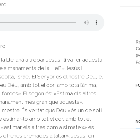
arc
Re
arc
Ce
(
 Llei anà a trobar Jesús i li va fer aquesta
Fo
els manaments de la Llei?» Jesús li
olta, Israel: El Senyor és el nostre Déu, el
 teu Déu, amb tot el cor, amb tota l’ànima,
F
forces». El segon és: «Estima els altres
e manament més gran que aquests».
é, mestre. És veritat que Déu «és un de sol i
que estimar-lo amb tot el cor, amb tot el
N
«estimar els altres com a si mateix» és
les ofrenes cremades a l’altar». Jesús, en