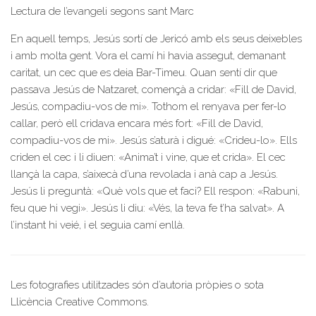
Lectura de l’evangeli segons sant Marc
En aquell temps, Jesús sortí de Jericó amb els seus deixebles
i amb molta gent. Vora el camí hi havia assegut, demanant
caritat, un cec que es deia Bar-Timeu. Quan sentí dir que
passava Jesús de Natzaret, començà a cridar: «Fill de David,
Jesús, compadiu-vos de mi». Tothom el renyava per fer-lo
callar, però ell cridava encara més fort: «Fill de David,
compadiu-vos de mi». Jesús s’aturà i digué: «Crideu-lo». Ells
criden el cec i li diuen: «Anima’t i vine, que et crida». El cec
llançà la capa, s’aixecà d’una revolada i anà cap a Jesús.
Jesús li preguntà: «Què vols que et faci? Ell respon: «Rabuni,
feu que hi vegi». Jesús li diu: «Vés, la teva fe t’ha salvat». A
l’instant hi veié, i el seguia camí enllà.
Les fotografies utilitzades són d’autoria pròpies o sota
Llicència Creative Commons.