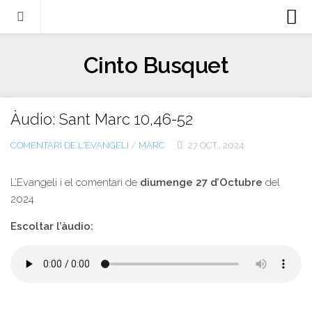
Biografia
Cinto Busquet
Evangeli
Llibres
Àudio: Sant Marc 10,46-52
Escrits-articles
COMENTARI DE L'EVANGELI
/
MARC
27 OCT., 2024
Notícies
Castellano
L’Evangeli i el comentari de
diumenge 27 d’Octubre
del
2024.
Italiano
Escoltar l’àudio:
English
Contacte