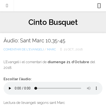
Biografia
Cinto Busquet
Evangeli
Llibres
Àudio: Sant Marc 10,35-45
Escrits-articles
COMENTARI DE L'EVANGELI
/
MARC
21 OCT., 2018
Notícies
Castellano
L’Evangeli i el comentari de
diumenge 21 d’Octubre
del
2018.
Italiano
English
Escoltar l’àudio:
Contacte
Lectura de l’evangeli segons sant Marc