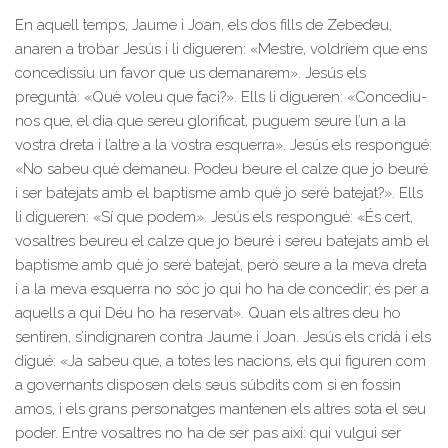
En aquell temps, Jaume i Joan, els dos fills de Zebedeu,
anaren a trobar Jesús i li digueren: «Mestre, voldríem que ens
concedíssiu un favor que us demanarem». Jesús els
preguntà: «Què voleu que faci?». Ells li digueren: «Concediu-
nos que, el dia que sereu glorificat, puguem seure l’un a la
vostra dreta i l’altre a la vostra esquerra». Jesús els respongué:
«No sabeu què demaneu. Podeu beure el calze que jo beuré
i ser batejats amb el baptisme amb què jo seré batejat?». Ells
li digueren: «Sí que podem». Jesús els respongué: «És cert,
vosaltres beureu el calze que jo beuré i sereu batejats amb el
baptisme amb què jo seré batejat, però seure a la meva dreta
i a la meva esquerra no sóc jo qui ho ha de concedir; és per a
aquells a qui Déu ho ha reservat». Quan els altres deu ho
sentiren, s’indignaren contra Jaume i Joan. Jesús els cridà i els
digué: «Ja sabeu que, a totes les nacions, els qui figuren com
a governants disposen dels seus súbdits com si en fossin
amos, i els grans personatges mantenen els altres sota el seu
poder. Entre vosaltres no ha de ser pas així: qui vulgui ser