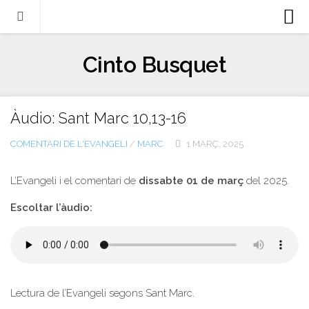
Biografia
Cinto Busquet
Evangeli
Llibres
Àudio: Sant Marc 10,13-16
Escrits-articles
COMENTARI DE L'EVANGELI
/
MARC
1 MARÇ, 2025
Notícies
Castellano
L’Evangeli i el comentari de
dissabte 01 de març
del 2025.
Italiano
Escoltar l’àudio:
English
Contacte
Lectura de l’Evangeli segons Sant Marc.