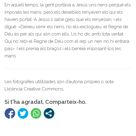
En aquell temps, la gent portava a Jesús uns nens perquè els
imposés les mans, però els deixebles renyaven els qui els
havien portat. A Jesús li sabé greu que els renyessin, i els
digué: «Deixeu venir els nens, no els exclogueu, el Regne de
Déu és per als qui són com ells. Us ho dic amb tota veritat:
Qui no rebi el Regne de Déu com el rep un nen no hi entrarà
pas». I els prenia als braços i els beneïa imposant-los les
mans.
Les fotografies utilitzades són d’autoria pròpies o sota
Llicència Creative Commons.
Si t'ha agradat, Comparteix-ho.