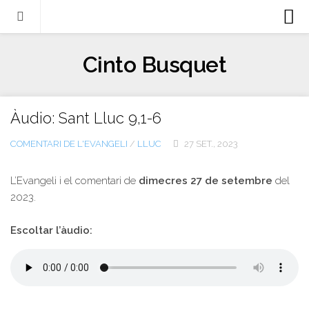
Biografia
Cinto Busquet
Evangeli
Llibres
Àudio: Sant Lluc 9,1-6
Escrits-articles
COMENTARI DE L'EVANGELI
/
LLUC
27 SET., 2023
Notícies
Castellano
L’Evangeli i el comentari de
dimecres 27 de setembre
del
2023.
Italiano
English
Escoltar l’àudio:
Contacte