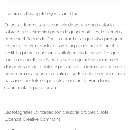
Lectura de l’evangeli segons sant Lluc
En aquell temps, Jesús reuní els dotze, els donà autoritat
sobre tots els dimonis i poder de guarir malalties, i els envià a
predicar el Regne de Déu i a curar. I els digué: «No prengueu
res per al camí: ni bastó, ni sarró, ni pa, ni diners, ni un altre
vestit. La primera casa on us allotgeu, no la deixeu fins que
sortireu d’aquell lloc. Si no us han volgut rebre, al moment
d’anar-vos-en del poble, espolseu-vos la terra que porteu als
peus, com una acusació contra ells». Els dotze se’n van anar i
passaven per tots els poblets anunciant la Bona Nova i
curant malalts pertot arreu.
Les fotografies utilitzades són d’autoria pròpies o sota
Llicència Creative Commons.