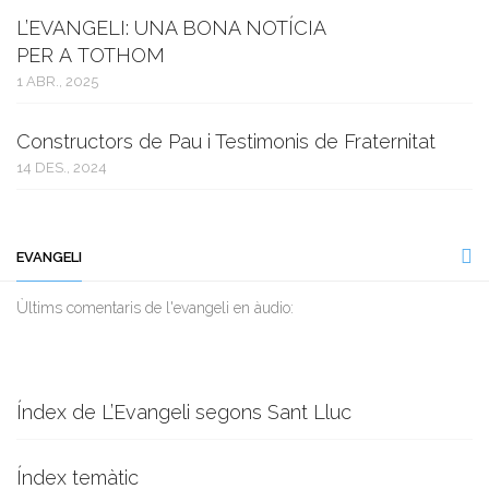
L’EVANGELI: UNA BONA NOTÍCIA
PER A TOTHOM
1 ABR., 2025
Constructors de Pau i Testimonis de Fraternitat
14 DES., 2024
EVANGELI
Ùltims comentaris de l'evangeli en àudio:
Índex de L’Evangeli segons Sant Lluc
Índex temàtic