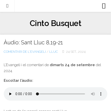
Biografia
Cinto Busquet
Evangeli
Llibres
Àudio: Sant Lluc 8,19-21
Escrits-articles
COMENTARI DE L'EVANGELI
/
LLUC
24 SET., 2024
Notícies
Castellano
L’Evangeli i el comentari de
dimarts 24 de setembre
del
2024.
Italiano
Escoltar l’àudio:
English
Contacte