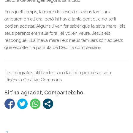
Lectura de l’evangeli segons sant Lluc
En aquell temps, la mare de Jesús i els seus familiars
arribaren on ell era, però hi havia tanta gent que no se li
podien acostar. Alguns li van fer saber que la seva mare i els
seus parents eren allà fora i el volien veure. Jesús els
respongué: «La meva mare i els meus familiars són aquests
que escolten la paraula de Déu i la compleixen».
Les fotografies utilitzades són d’autoria pròpies o sota
Llicència Creative Commons.
Si t'ha agradat, Comparteix-ho.