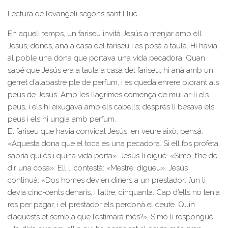
Lectura de l’evangeli segons sant Lluc
En aquell temps, un fariseu invità Jesús a menjar amb ell.
Jesús, doncs, anà a casa del fariseu i es posà a taula. Hi havia
al poble una dona que portava una vida pecadora. Quan
sabé que Jesús era a taula a casa del fariseu, hi anà amb un
gerret d’alabastre ple de perfum, i es quedà enrere plorant als
peus de Jesús. Amb les llàgrimes començà de mullar-li els
peus, i els hi eixugava amb els cabells; després li besava els
peus i els hi ungia amb perfum.
El fariseu que havia convidat Jesús, en veure això, pensà:
«Aquesta dona que el toca és una pecadora. Si ell fos profeta,
sabria qui és i quina vida porta». Jesús li digué: «Simó, t’he de
dir una cosa». Ell li contestà: «Mestre, digueu». Jesús
continuà: «Dos homes devien diners a un prestador: l’un li
devia cinc-cents denaris, i l’altre, cinquanta. Cap d’ells no tenia
res per pagar, i el prestador els perdonà el deute. Quin
d’aquests et sembla que l’estimarà més?». Simó li respongué: