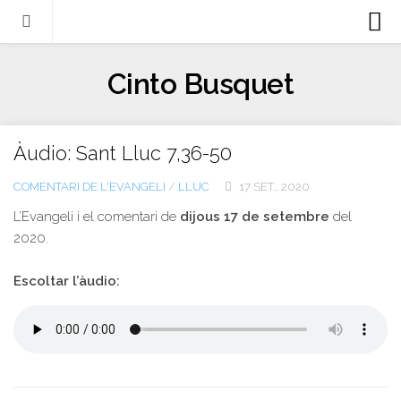
Biografia
Cinto Busquet
Evangeli
Llibres
Àudio: Sant Lluc 7,36-50
Escrits-articles
COMENTARI DE L'EVANGELI
/
LLUC
17 SET., 2020
Notícies
L’Evangeli i el comentari de
dijous 17 de setembre
del
Castellano
2020.
Italiano
Escoltar l’àudio:
English
Contacte