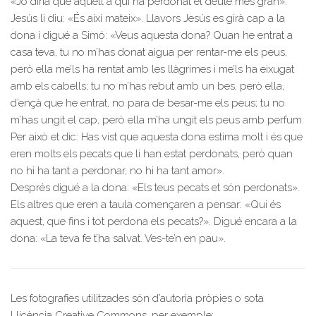
«Jo diria que aquell a qui ha perdonat el deute més gran».
Jesús li diu: «És així mateix». Llavors Jesús es girà cap a la
dona i digué a Simó: «Veus aquesta dona? Quan he entrat a
casa teva, tu no m’has donat aigua per rentar-me els peus,
però ella me’ls ha rentat amb les llàgrimes i me’ls ha eixugat
amb els cabells; tu no m’has rebut amb un bes, però ella,
d’ençà que he entrat, no para de besar-me els peus; tu no
m’has ungit el cap, però ella m’ha ungit els peus amb perfum.
Per això et dic: Has vist que aquesta dona estima molt i és que
eren molts els pecats que li han estat perdonats, però quan
no hi ha tant a perdonar, no hi ha tant amor».
Després digué a la dona: «Els teus pecats et són perdonats».
Els altres que eren a taula començaren a pensar: «Qui és
aquest, que fins i tot perdona els pecats?». Digué encara a la
dona: «La teva fe t’ha salvat. Ves-te’n en pau».
Les fotografies utilitzades són d’autoria pròpies o sota
Llicència Creative Commons, per exemple: