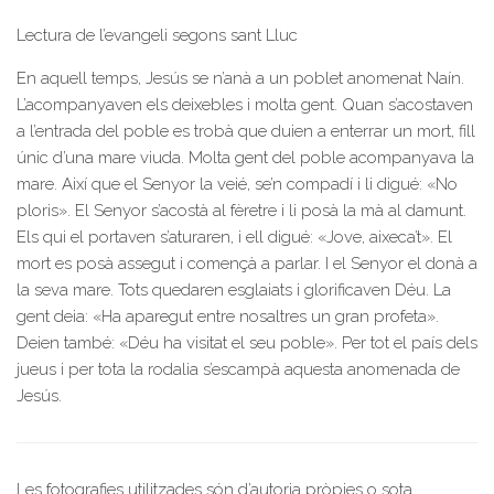
Lectura de l’evangeli segons sant Lluc
En aquell temps, Jesús se n’anà a un poblet anomenat Naín.
L’acompanyaven els deixebles i molta gent. Quan s’acostaven
a l’entrada del poble es trobà que duien a enterrar un mort, fill
únic d’una mare viuda. Molta gent del poble acompanyava la
mare. Així que el Senyor la veié, se’n compadí i li digué: «No
ploris». El Senyor s’acostà al fèretre i li posà la mà al damunt.
Els qui el portaven s’aturaren, i ell digué: «Jove, aixeca’t». El
mort es posà assegut i començà a parlar. I el Senyor el donà a
la seva mare. Tots quedaren esglaiats i glorificaven Déu. La
gent deia: «Ha aparegut entre nosaltres un gran profeta».
Deien també: «Déu ha visitat el seu poble». Per tot el país dels
jueus i per tota la rodalia s’escampà aquesta anomenada de
Jesús.
Les fotografies utilitzades són d’autoria pròpies o sota