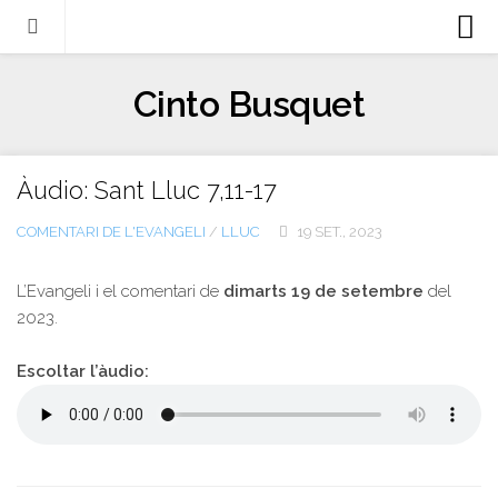
Biografia
Cinto Busquet
Evangeli
Llibres
Àudio: Sant Lluc 7,11-17
Escrits-articles
COMENTARI DE L'EVANGELI
/
LLUC
19 SET., 2023
Notícies
Castellano
L’Evangeli i el comentari de
dimarts 19 de setembre
del
2023.
Italiano
English
Escoltar l’àudio:
Contacte