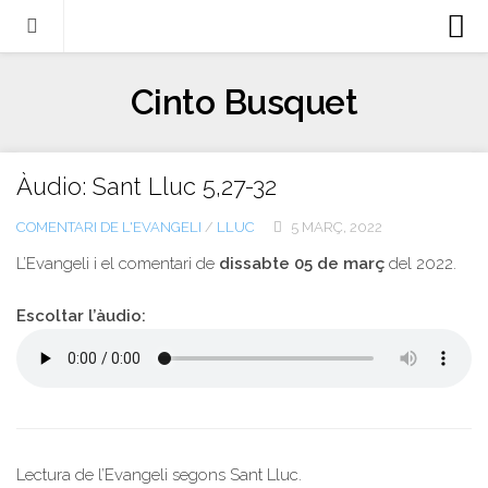
Biografia
Cinto Busquet
Evangeli
Llibres
Àudio: Sant Lluc 5,27-32
Escrits-articles
COMENTARI DE L'EVANGELI
/
LLUC
5 MARÇ, 2022
Notícies
L’Evangeli i el comentari de
dissabte 05 de març
del 2022.
Castellano
Italiano
Escoltar l’àudio:
English
Contacte
Lectura de l’Evangeli segons Sant Lluc.