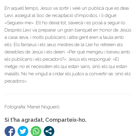
En aquell temps, Jesús va sortir i veié un publicà que es deia
Leví, assegut al lloc de recaptació d’impostos, i li digué:
«Segueix-me». Ell ho deixà tot, s’aixecà i es posà a seguir-lo.
Després Leví va preparar un gran banquet en honor de Jesús
a casa seva, i molts publicans i altra gent eren a taula amb
ells. Els fariseus i els seus mestres de la Llei ho retreien als
deixebles de Jesús i els deien: «Per què mengeu i beveu amb
els publicans i els pecadors?». Jesús els respongué: «El
metge, no el necessiten els qui estan sans, sinó els qui estan
malalts. No he vingut a cridar els justos a convertir-se, sinó els
pecadors».
Fotografia: Manel Nogueró.
Si t'ha agradat, Comparteix-ho.