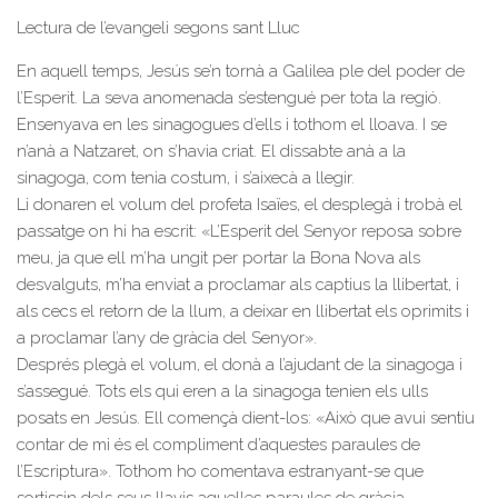
Lectura de l’evangeli segons sant Lluc
En aquell temps, Jesús se’n tornà a Galilea ple del poder de
l’Esperit. La seva anomenada s’estengué per tota la regió.
Ensenyava en les sinagogues d’ells i tothom el lloava. I se
n’anà a Natzaret, on s’havia criat. El dissabte anà a la
sinagoga, com tenia costum, i s’aixecà a llegir.
Li donaren el volum del profeta Isaïes, el desplegà i trobà el
passatge on hi ha escrit: «L’Esperit del Senyor reposa sobre
meu, ja que ell m’ha ungit per portar la Bona Nova als
desvalguts, m’ha enviat a proclamar als captius la llibertat, i
als cecs el retorn de la llum, a deixar en llibertat els oprimits i
a proclamar l’any de gràcia del Senyor».
Després plegà el volum, el donà a l’ajudant de la sinagoga i
s’assegué. Tots els qui eren a la sinagoga tenien els ulls
posats en Jesús. Ell començà dient-los: «Això que avui sentiu
contar de mi és el compliment d’aquestes paraules de
l’Escriptura». Tothom ho comentava estranyant-se que