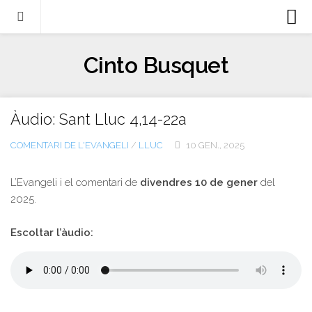
Biografia
Cinto Busquet
Evangeli
Llibres
Àudio: Sant Lluc 4,14-22a
Escrits-articles
COMENTARI DE L'EVANGELI
/
LLUC
10 GEN., 2025
Notícies
Castellano
L’Evangeli i el comentari de
divendres 10 de gener
del
2025.
Italiano
English
Escoltar l’àudio:
Contacte