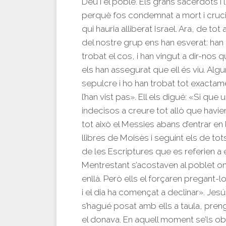
Déu i el poble. Els grans sacerdots i 
perquè fos condemnat a mort i crucif
qui hauria alliberat Israel. Ara, de to
del nostre grup ens han esverat: han 
trobat el cos, i han vingut a dir-nos q
els han assegurat que ell és viu. Alg
sepulcre i ho han trobat tot exactame
l’han vist pas». Ell els digué: «Si qu
indecisos a creure tot allò que havie
tot això el Messies abans d’entrar en
llibres de Moisès i seguint els de tot
de les Escriptures que es referien a e
Mentrestant s’acostaven al poblet on e
enllà. Però ells el forçaren pregant-l
i el dia ha començat a declinar». Je
s’hagué posat amb ells a taula, prengu
el donava. En aquell moment se’ls obri