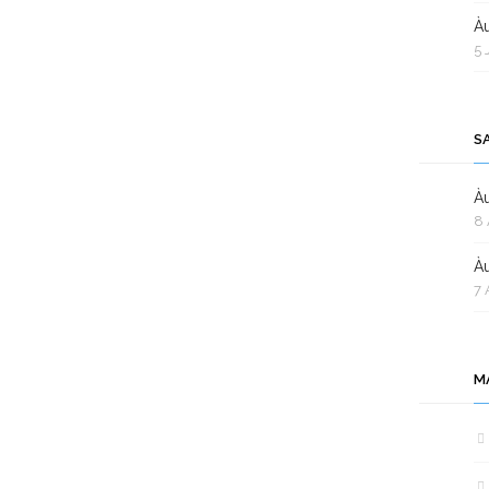
Àu
5 
S
Àu
8 
Àu
7 
M