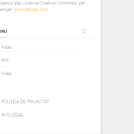
òpies o sota Llicència Creatives Commons, per
xemple:
www.cathopic.com
RXIU
Audio
PDF
Video
POLÍTICA DE PRIVACITAT
AVÍS LEGAL