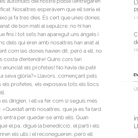
les autoritats del nostre poble l’entregaren
L
icat. Nosaltres esperàvem que ell seria el
P
t això ja fa tres dies. És cert que unes dones
1 
anat de bon matí al sepulcre, no hi han
ue fins i tot se’ls han aparegut uns àngels i
C
d
uns dels qui eren amb nosaltres han anat al
14
nt com les dones havien dit, però a ell, no
e us costa d’entendre! Quins cors tan
n anunciat els profetes! No havia de patir
E
 la seva glòria?» Llavors, començant pels
s els profetes, els exposava tots els llocs
Ùl
ll.
s dirigien, i ell va fer com si seguís més
o: «Queda’t amb nosaltres, que ja es fa tard
sús entrà per quedar-se amb ells. Quan
Í
é el pa, digué la benedicció, el partí i els
L
ren els ulls i el reconegueren, però ell