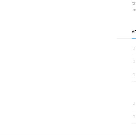
pr
e
A