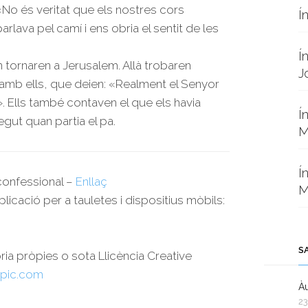
: «No és veritat que els nostres cors
Í
rlava pel camí i ens obria el sentit de les
Í
’n tornaren a Jerusalem. Allà trobaren
J
n amb ells, que deien: «Realment el Senyor
». Ells també contaven el que els havia
Í
egut quan partia el pa.
M
Í
rconfessional –
Enllaç
M
plicació per a tauletes i dispositius mòbils:
S
oria pròpies o sota Llicència Creative
pic.com
Àu
23