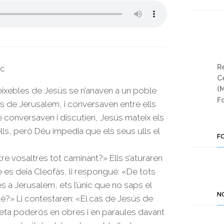
Re
uc
Ce
(
ixebles de Jesús se n’anaven a un poble
Fo
 de Jerusalem, i conversaven entre ells
 conversaven i discutien, Jesús mateix els
ls, però Déu impedia que els seus ulls el
F
tre vosaltres tot caminant?» Ells s’aturaren
e es deia Cleofàs, li respongué: «De tots
es a Jerusalem, ets l’únic que no saps el
N
è?» Li contestaren: «El cas de Jesús de
feta poderós en obres i en paraules davant