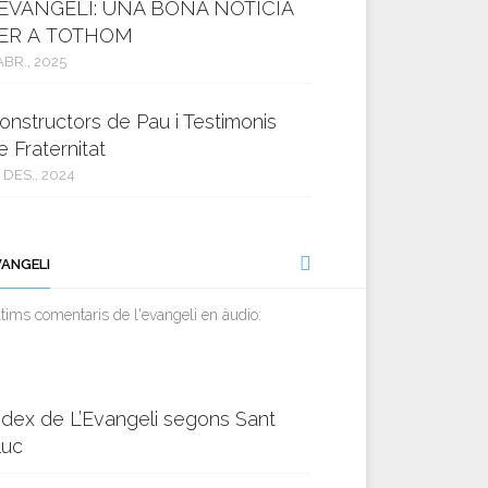
’EVANGELI: UNA BONA NOTÍCIA
ER A TOTHOM
ABR., 2025
onstructors de Pau i Testimonis
e Fraternitat
 DES., 2024
VANGELI
tims comentaris de l'evangeli en àudio:
ndex de L’Evangeli segons Sant
luc