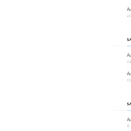
Àu
22
S
Àu
24
Àu
13
S
Àu
6 