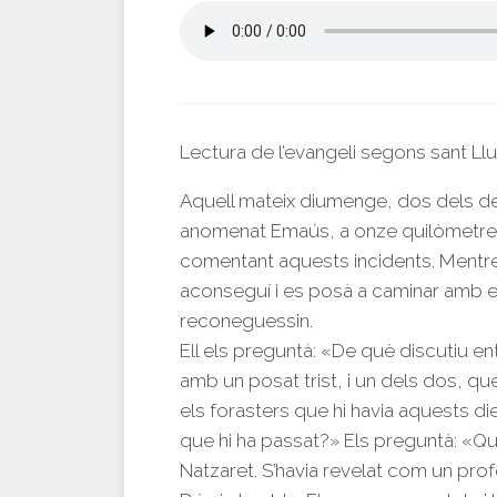
Lectura de l’evangeli segons sant Ll
Aquell mateix diumenge, dos dels de
anomenat Emaús, a onze quilòmetres
comentant aquests incidents. Mentre
aconseguí i es posà a caminar amb el
reconeguessin.
Ell els preguntà: «De què discutiu en
amb un posat trist, i un dels dos, qu
els forasters que hi havia aquests di
que hi ha passat?» Els preguntà: «Qu
Natzaret. S’havia revelat com un pro