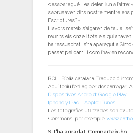
desaparegué. I es deien l’un a l’altre
s’abrusaven dins nostre mentre ens pa
Escriptures?»
Llavors mateix s’alçaren de taula i se
reunits els onze i tots els qui anave
ha ressuscitat i s’ha aparegut a Simó
passat pel camí, i com l’havien recon
BCI – Bíblia catalana. Traducció inte
Aquí teniu l’enllaç per descarregar l’A
Dispositivos Android: Google Play
Iphone y IPad – Apple: ITunes
Les fotografies utilitzades són d’aut
Commons, per exemple:
www.catho
Si t'ha agradat, Comparteix-ho.