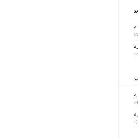
S
Àu
23
Àu
22
S
Àu
24
Àu
13