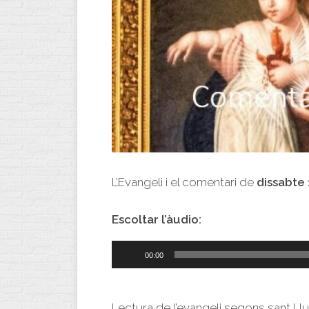
L’Evangeli i el comentari de
dissabte 
Escoltar l’àudio:
Reproductor
00:00
d'àudio
Lectura de l’evangeli segons sant Ll