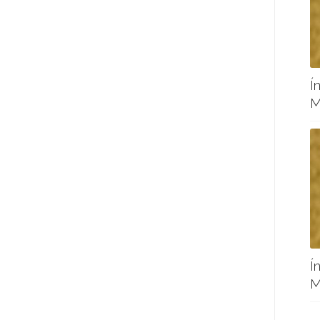
Í
M
Í
M