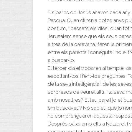
Els pares de Jesús anaven cada any 
Pasqua. Quan ell tenia dotze anys pu
costum, i passats els dies, quan tot
Jerusalem sense que els seus pares
altres de la caravana, feren la prime
entre els parents i coneguts i no el 
a buscar-lo.
El tercer dia el trobaren al temple, a
escoltant-los i fent-los preguntes. T
de la seva intel·ligència i de les se
sorpresos de veure’l allà, i la seva mar
amb nosaltres? El teu pare i jo et bu
em buscàveu? No sabíeu que jo nomé
no comprengueren aquesta respost
Després baixà amb ells a Natzaret i v
conservava tots aquests records en 