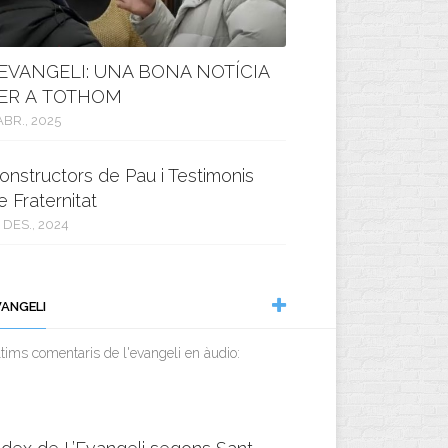
’EVANGELI: UNA BONA NOTÍCIA
ER A TOTHOM
ABR., 2025
onstructors de Pau i Testimonis
e Fraternitat
 DES., 2024
VANGELI
tims comentaris de l'evangeli en àudio: