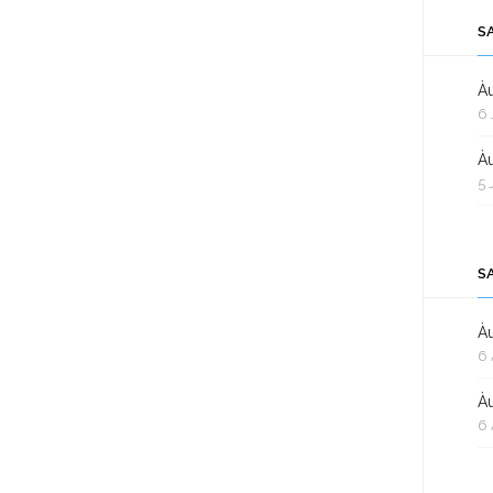
S
Àu
6 
Àu
5 
S
Àu
6 
Àu
6 