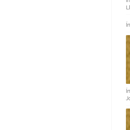
Í
L
Í
Í
J