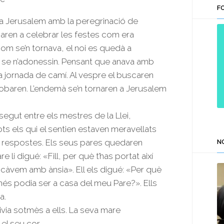
F
de
a Jerusalem amb la peregrinació de
fletxa
jaren a celebrar les festes com era
cap
hom se’n tornava, el noi es quedà a
amunt/cap
 se n’adonessin. Pensant que anava amb
avall
ra jornada de camí. Al vespre el buscaren
per
trobaren. L’endemà se’n tornaren a Jerusalem
a
incrementar
ssegut entre els mestres de la Llei,
o
ots els qui el sentien estaven meravellats
disminuir
ves respostes. Els seus pares quedaren
N
el
e li digué: «Fill, per què t’has portat així
volum.
scàvem amb ànsia». Ell els digué: «Per què
s podia ser a casa del meu Pare?». Ells
a.
ivia sotmès a ells. La seva mare
el seu cor.