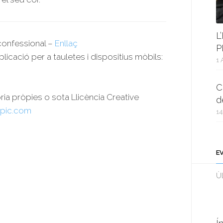
L
rconfessional –
Enllaç
P
plicació per a tauletes i dispositius mòbils:
1 
C
oria pròpies o sota Llicència Creative
d
pic.com
14
E
Ùl