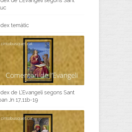
ndex de L’Evangeli segons Sant
luc
ndex temàtic
ndex de L’Evangeli segons Sant
oan Jn 17,11b-19