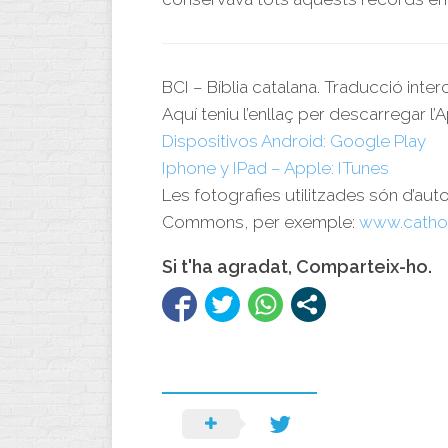
BCI – Bíblia catalana. Traducció inte
Aquí teniu l’enllaç per descarregar l’A
Dispositivos Android: Google Play
Iphone y IPad – Apple: ITunes
Les fotografies utilitzades són d’aut
Commons, per exemple:
www.catho
Si t'ha agradat, Comparteix-ho.