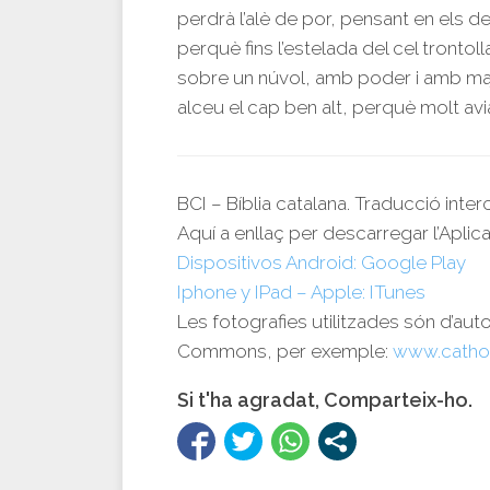
perdrà l’alè de por, pensant en els 
perquè fins l’estelada del cel trontoll
sobre un núvol, amb poder i amb maj
alceu el cap ben alt, perquè molt avia
BCI – Bíblia catalana. Traducció inte
Aquí a enllaç per descarregar l’Aplica
Dispositivos Android: Google Play
Iphone y IPad – Apple: ITunes
Les fotografies utilitzades són d’aut
Commons, per exemple:
www.catho
Si t'ha agradat, Comparteix-ho.