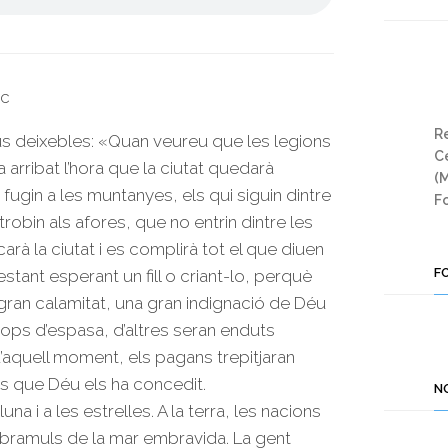
uc
Re
us deixebles: «Quan veureu que les legions
Ce
arribat l’hora que la ciutat quedarà
(
fugin a les muntanyes, els qui siguin dintre
Fo
 trobin als afores, que no entrin dintre les
rà la ciutat i es complirà tot el que diuen
F
stant esperant un fill o criant-lo, perquè
 gran calamitat, una gran indignació de Déu
ops d’espasa, d’altres seran enduts
d’aquell moment, els pagans trepitjaran
s que Déu els ha concedit.
N
luna i a les estrelles. A la terra, les nacions
s bramuls de la mar embravida. La gent