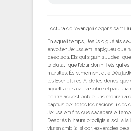
Lectura de l’evangeli segons sant Ll
En aquell temps, Jesús digué als se
envolten Jerusalem, sapigueu que ha 
desolada. Els qui siguin a Judea, que 
la ciutat, que l’abandonin, i els qui es
muralles. És el moment que Déu judica
les Escriptures. Ai de les dones que e
aquells dies caurà sobre el país una
contra aquest poble; uns moriran a c
captius per totes les nacions, i des 
Jerusalem fins que s’acabarà el temp
Després hi haurà prodigis al sol, a la l
viuran amb l’ai al cor, esverades pel