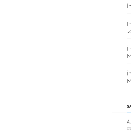
Í
Í
J
Í
M
Í
M
S
Àu
23