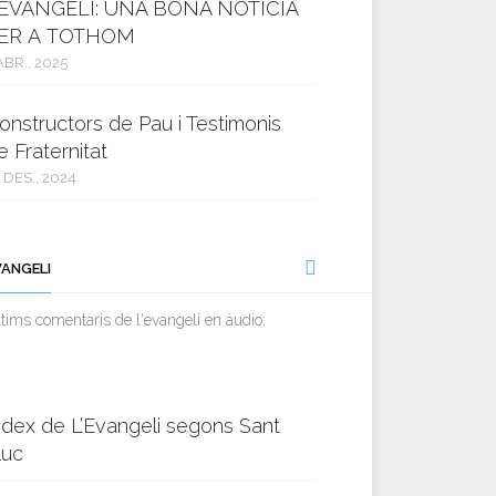
’EVANGELI: UNA BONA NOTÍCIA
ER A TOTHOM
ABR., 2025
onstructors de Pau i Testimonis
e Fraternitat
 DES., 2024
VANGELI
tims comentaris de l'evangeli en àudio:
ndex de L’Evangeli segons Sant
luc