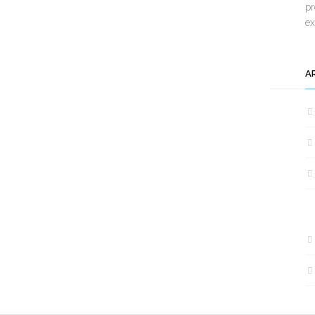
pr
e
A