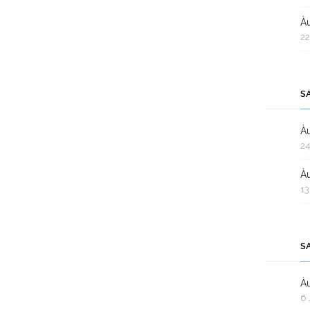
Àu
22
S
Àu
24
Àu
13
S
Àu
6 