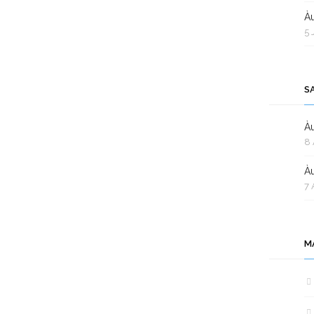
Àu
5 
S
Àu
8 
Àu
7 
M