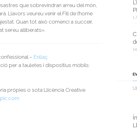
L
desastres que sobrevindran arreu del món,
P
arà. Llavors veureu venir el Fill de l’home
1 
estat. Quan tot això comenci a succeir,
t sereu alliberats».
C
d
14
rconfessional –
Enllaç
ció per a tauletes i dispositius mòbils:
E
Ùl
oria pròpies o sota Llicència Creative
pic.com
Í
L