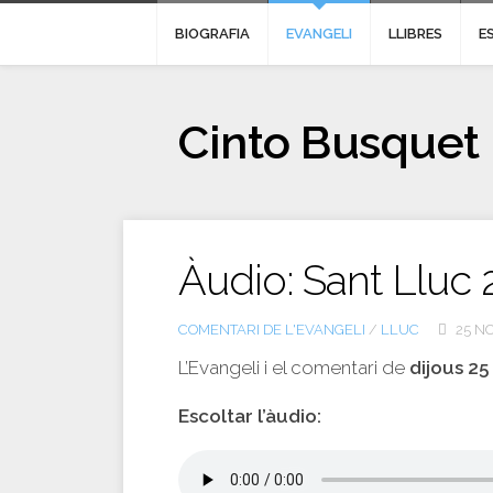
BIOGRAFIA
EVANGELI
LLIBRES
E
Cinto Busquet
Àudio: Sant Lluc 
COMENTARI DE L'EVANGELI
/
LLUC
25 NO
L’Evangeli i el comentari de
dijous 2
Escoltar l’àudio: