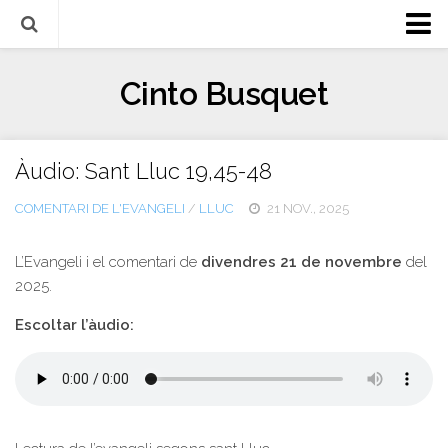
Biografia
Cinto Busquet
Evangeli
Llibres
Àudio: Sant Lluc 19,45-48
Escrits-articles
COMENTARI DE L'EVANGELI
/
LLUC
21 NOV., 2025
Notícies
Castellano
L’Evangeli i el comentari de
divendres 21 de novembre
del
2025.
Italiano
Escoltar l’àudio:
English
Contacte