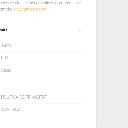
òpies o sota Llicència Creatives Commons, per
xemple:
www.cathopic.com
RXIU
Audio
PDF
Video
POLÍTICA DE PRIVACITAT
AVÍS LEGAL