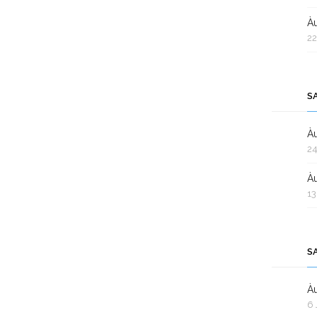
Àu
22
S
Àu
24
Àu
13
S
Àu
6 