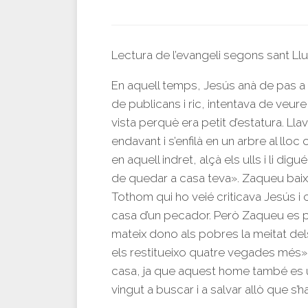
Lectura de l’evangeli segons sant Ll
En aquell temps, Jesús anà de pas a
de publicans i ric, intentava de veure
vista perquè era petit d’estatura. Ll
endavant i s’enfilà en un arbre al llo
en aquell indret, alçà els ulls i li d
de quedar a casa teva». Zaqueu baixà
Tothom qui ho veié criticava Jesús i
casa d’un pecador. Però Zaqueu es po
mateix dono als pobres la meitat dels
els restitueixo quatre vegades més». 
casa, ja que aquest home també es un 
vingut a buscar i a salvar allò que s’h