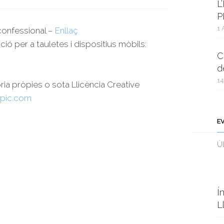
L
P
1 
rconfessional –
Enllaç
ció per a tauletes i dispositius mòbils:
C
d
14
oria pròpies o sota Llicència Creative
pic.com
E
Ùl
Í
L