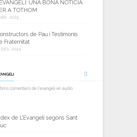
’EVANGELI: UNA BONA NOTÍCIA
ER A TOTHOM
ABR., 2025
onstructors de Pau i Testimonis
e Fraternitat
 DES., 2024
VANGELI
tims comentaris de l'evangeli en àudio:
ndex de L’Evangeli segons Sant
luc