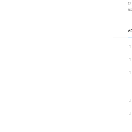
pr
e
A