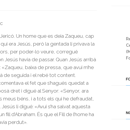
uc
 Jericó. Un home que es deia Zaqueu, cap
Re
 qui era Jesús, però la gentada li privava la
Ce
avors, per poder-lo veure, corregué
(
Fo
c on Jesús havia de passar. Quan Jesús arribà
igué: «Zaqueu, baixa de pressa, que avui m’he
 de seguida i el rebé tot content.
F
 comentava el fet que s’hagués quedat a
sà dret i digué al Senyor: «Senyor, ara
 meus béns, i a tots els qui he defraudat,
Jesús li digué: «Avui s’ha salvat aquesta
N
fill d’Abraham. És que el Fill de l’home ha
avia perdut».