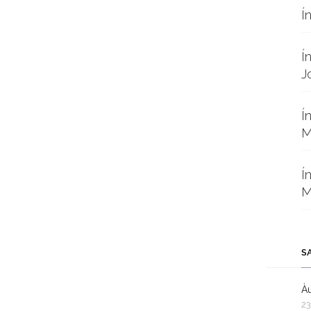
Í
Í
J
Í
M
Í
M
S
Àu
23