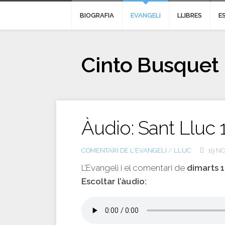
BIOGRAFIA
EVANGELI
LLIBRES
E
Cinto Busquet
Àudio: Sant Lluc 
COMENTARI DE L'EVANGELI
/
LLUC
19 NO
L’Evangeli i el comentari de
dimarts 
Escoltar l’àudio: