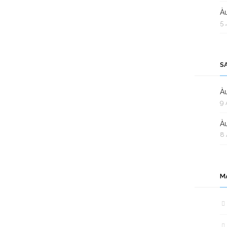
Àu
5 
S
Àu
9 
Àu
8 
M