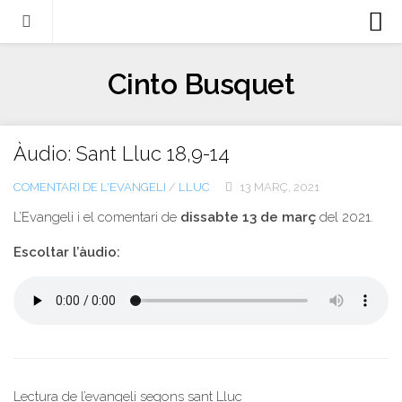
Biografia
Cinto Busquet
Evangeli
Llibres
Àudio: Sant Lluc 18,9-14
Escrits-articles
COMENTARI DE L'EVANGELI
/
LLUC
13 MARÇ, 2021
Notícies
L’Evangeli i el comentari de
dissabte 13 de març
del 2021.
Castellano
Escoltar l’àudio:
Italiano
English
Contacte
Lectura de l’evangeli segons sant Lluc