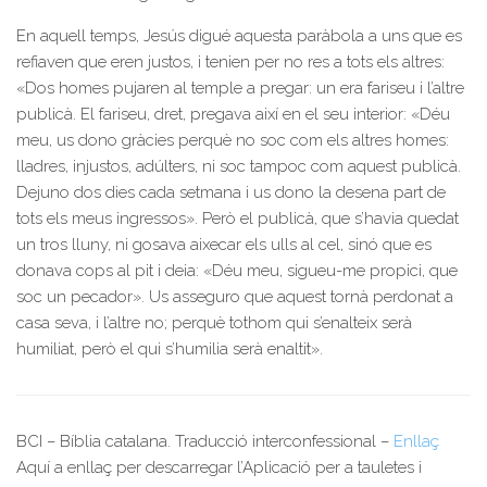
En aquell temps, Jesús digué aquesta paràbola a uns que es
refiaven que eren justos, i tenien per no res a tots els altres:
«Dos homes pujaren al temple a pregar: un era fariseu i l’altre
publicà. El fariseu, dret, pregava així en el seu interior: «Déu
meu, us dono gràcies perquè no soc com els altres homes:
lladres, injustos, adúlters, ni soc tampoc com aquest publicà.
Dejuno dos dies cada setmana i us dono la desena part de
tots els meus ingressos». Però el publicà, que s’havia quedat
un tros lluny, ni gosava aixecar els ulls al cel, sinó que es
donava cops al pit i deia: «Déu meu, sigueu-me propici, que
soc un pecador». Us asseguro que aquest tornà perdonat a
casa seva, i l’altre no; perquè tothom qui s’enalteix serà
humiliat, però el qui s’humilia serà enaltit».
BCI – Bíblia catalana. Traducció interconfessional –
Enllaç
Aquí a enllaç per descarregar l’Aplicació per a tauletes i