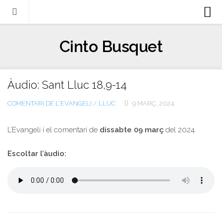
Biografia
Cinto Busquet
Evangeli
Llibres
Àudio: Sant Lluc 18,9-14
Escrits-articles
COMENTARI DE L'EVANGELI
/
LLUC
9 MARÇ, 2024
Notícies
Castellano
L’Evangeli i el comentari de
dissabte 09 març
del 2024.
Italiano
Escoltar l’àudio:
English
Contacte