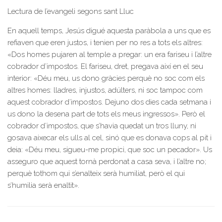
Lectura de l’evangeli segons sant Lluc
En aquell temps, Jesús digué aquesta paràbola a uns que es
refiaven que eren justos, i tenien per no res a tots els altres:
«Dos homes pujaren al temple a pregar: un era fariseu i l’altre
cobrador d’impostos. El fariseu, dret, pregava així en el seu
interior: «Déu meu, us dono gràcies perquè no soc com els
altres homes: lladres, injustos, adúlters, ni soc tampoc com
aquest cobrador d’impostos. Dejuno dos dies cada setmana i
us dono la desena part de tots els meus ingressos». Però el
cobrador d’impostos, que s’havia quedat un tros lluny, ni
gosava aixecar els ulls al cel, sinó que es donava cops al pit i
deia: «Déu meu, sigueu-me propici, que soc un pecador». Us
asseguro que aquest tornà perdonat a casa seva, i l’altre no;
perquè tothom qui s’enalteix serà humiliat, però el qui
s’humilia serà enaltit».