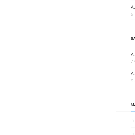
Àu
5 
S
Àu
7 
Àu
6 
M