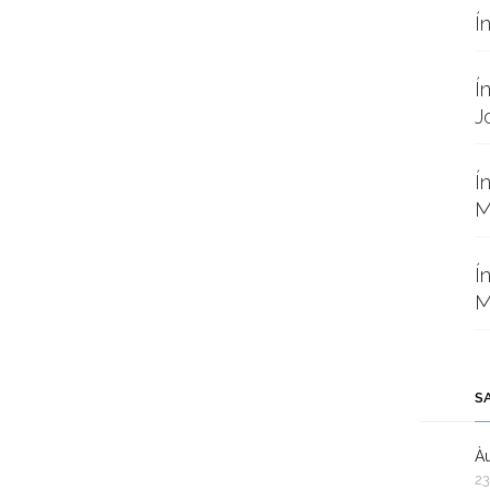
Í
Í
J
Í
M
Í
M
S
Àu
23