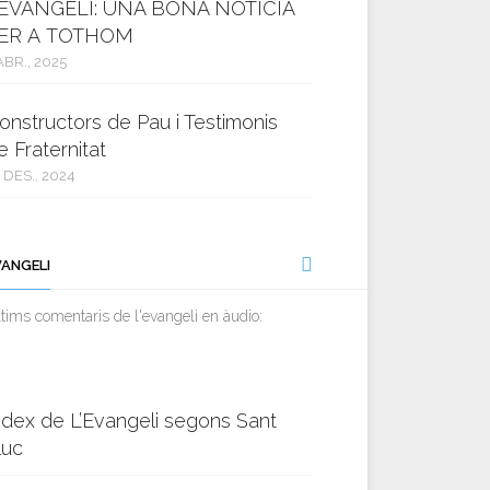
’EVANGELI: UNA BONA NOTÍCIA
ER A TOTHOM
ABR., 2025
onstructors de Pau i Testimonis
e Fraternitat
 DES., 2024
VANGELI
tims comentaris de l'evangeli en àudio:
ndex de L’Evangeli segons Sant
luc