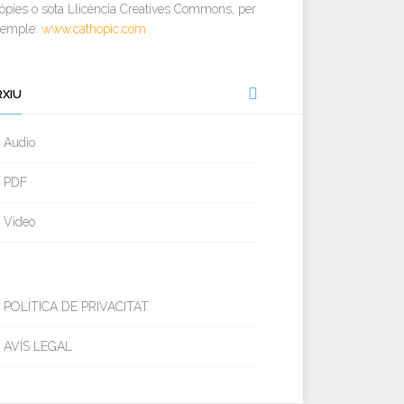
òpies o sota Llicència Creatives Commons, per
xemple:
www.cathopic.com
RXIU
Audio
PDF
Video
POLÍTICA DE PRIVACITAT
AVÍS LEGAL