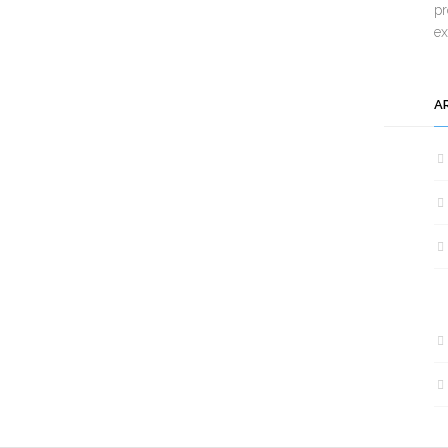
pr
e
A