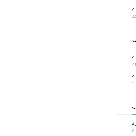
Àu
22
S
Àu
24
Àu
13
S
Àu
6 