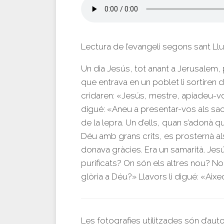
Lectura de l’evangeli segons sant Ll
Un dia Jesús, tot anant a Jerusalem,
que entrava en un poblet li sortiren d
cridaren: «Jesús, mestre, apiadeu-vo
digué: «Aneu a presentar-vos als sa
de la lepra. Un d’ells, quan s’adonà 
Déu amb grans crits, es prosternà als 
donava gràcies. Era un samarità. Jes
purificats? On són els altres nou? 
glòria a Déu?» Llavors li digué: «Aixeca
Les fotografies utilitzades són d’aut