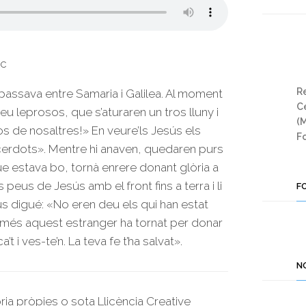
uc
Re
 passava entre Samaria i Galilea. Al moment
Ce
eu leprosos, que s’aturaren un tros lluny i
(
s de nosaltres!» En veure’ls Jesús els
Fo
cerdots». Mentre hi anaven, quedaren purs
que estava bo, tornà enrere donant glòria a
peus de Jesús amb el front fins a terra i li
F
ús digué: «No eren deu els qui han estat
Només aquest estranger ha tornat per donar
’t i ves-te’n. La teva fe t’ha salvat».
N
oria pròpies o sota Llicència Creative