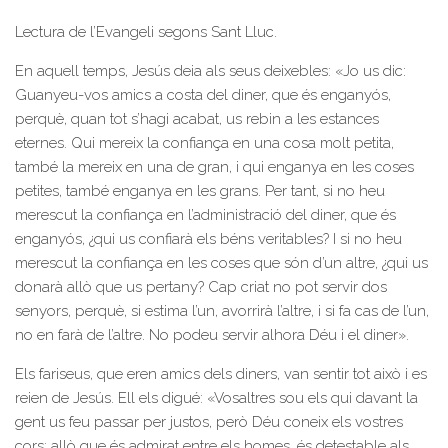
Lectura de l’Evangeli segons Sant Lluc.
En aquell temps, Jesús deia als seus deixebles: «Jo us dic:
Guanyeu-vos amics a costa del diner, que és enganyós,
perquè, quan tot s’hagi acabat, us rebin a les estances
eternes. Qui mereix la confiança en una cosa molt petita,
també la mereix en una de gran, i qui enganya en les coses
petites, també enganya en les grans. Per tant, si no heu
merescut la confiança en l’administració del diner, que és
enganyós, ¿qui us confiarà els béns veritables? I si no heu
merescut la confiança en les coses que són d’un altre, ¿qui us
donarà allò que us pertany? Cap criat no pot servir dos
senyors, perquè, si estima l’un, avorrirà l’altre, i si fa cas de l’un,
no en farà de l’altre. No podeu servir alhora Déu i el diner».
Els fariseus, que eren amics dels diners, van sentir tot això i es
reien de Jesús. Ell els digué: «Vosaltres sou els qui davant la
gent us feu passar per justos, però Déu coneix els vostres
cors: allò que és admirat entre els homes, és detestable als