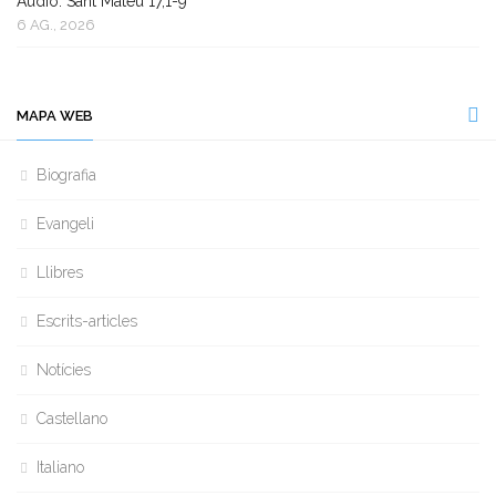
Àudio: Sant Mateu 17,1-9
6 AG., 2026
MAPA WEB
Biografia
Evangeli
Llibres
Escrits-articles
Notícies
Castellano
Italiano