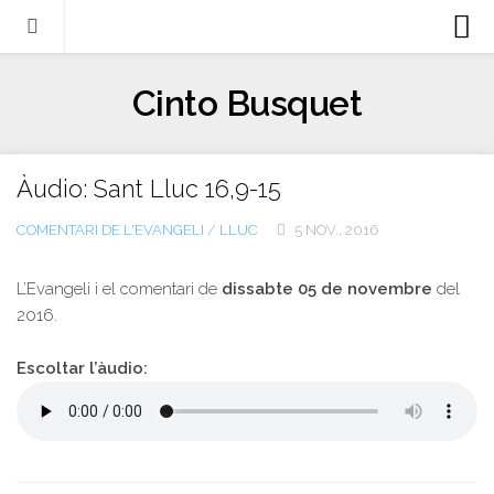
Biografia
Cinto Busquet
Evangeli
Llibres
Àudio: Sant Lluc 16,9-15
Escrits-articles
COMENTARI DE L'EVANGELI
/
LLUC
5 NOV., 2016
Notícies
Castellano
L’Evangeli i el comentari de
dissabte 05 de novembre
del
2016.
Italiano
English
Escoltar l’àudio:
Contacte