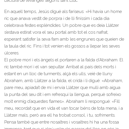
Lectura de l’evangeli segons sant Lluc
En aquell temps, Jesús digué als fariseus: «Hi havia un home
ric que anava vestit de porpra i de lli finíssim i cada dia
celebrava festes esplèndides. Un pobre que es deia Llàtzer
s’estava estirat vora el seu portal amb tot el cos nafrat,
esperant satisfer la seva fam amb les engrunes que queien de
la taula del ric. Fins i tot venien els gossos a llepar les seves
úlceres.
El pobre morí i els àngels el portaren a la falda d’Abraham. El
ric també morí i el van sepultar. Arribat al país dels morts i
estant en un lloc de turments, alçà els ulls, veié de lluny
Abraham, amb Llàtzer a la falda, el cridà i li digué: «Abraham,
pare meu, apiada’t de mi i envia Llàtzer que mulli amb aigua
la punta del seu dit i em refresqui la llengua, perquè sofreixo
molt enmig d’aquestes flames». Abraham li respongué: «Fill
meu, recorda’t que en vida et van tocar béns de tota mena, i a
Llàtzer mals, però ara ell ha trobat consol, i tu, sofriments.
Pensa també que entre nosaltres i vosaltres hi ha una fossa