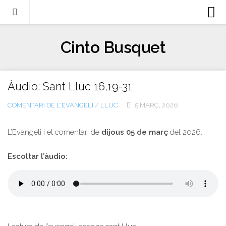
Biografia
Cinto Busquet
Evangeli
Llibres
Àudio: Sant Lluc 16,19-31
Escrits-articles
COMENTARI DE L'EVANGELI
/
LLUC
5 MARÇ, 2026
Notícies
Castellano
L’Evangeli i el comentari de
dijous 05 de març
del 2026.
Italiano
Escoltar l’àudio:
English
Contacte