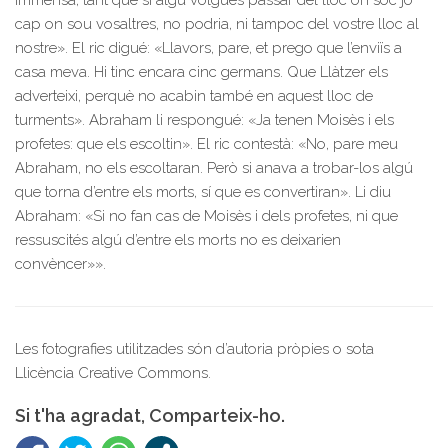
immensa, tant que si algú volgués passar del lloc on sóc jo
cap on sou vosaltres, no podria, ni tampoc del vostre lloc al
nostre». El ric digué: «Llavors, pare, et prego que l’enviïs a
casa meva. Hi tinc encara cinc germans. Que Llàtzer els
adverteixi, perquè no acabin també en aquest lloc de
turments». Abraham li respongué: «Ja tenen Moisès i els
profetes: que els escoltin». El ric contestà: «No, pare meu
Abraham, no els escoltaran. Però si anava a trobar-los algú
que torna d’entre els morts, sí que es convertiran». Li diu
Abraham: «Si no fan cas de Moisès i dels profetes, ni que
ressuscités algú d’entre els morts no es deixarien
convèncer»».
Les fotografies utilitzades són d’autoria pròpies o sota
Llicència Creative Commons.
Si t'ha agradat, Comparteix-ho.