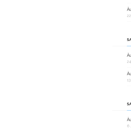
Àu
22
S
Àu
24
Àu
13
S
Àu
6 