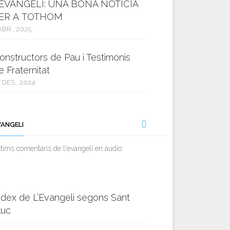
’EVANGELI: UNA BONA NOTÍCIA
ER A TOTHOM
ABR., 2025
onstructors de Pau i Testimonis
e Fraternitat
 DES., 2024
VANGELI
tims comentaris de l'evangeli en àudio:
ndex de L’Evangeli segons Sant
luc