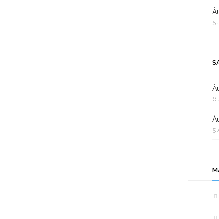
Àu
5 
S
Àu
6 
Àu
5 
M