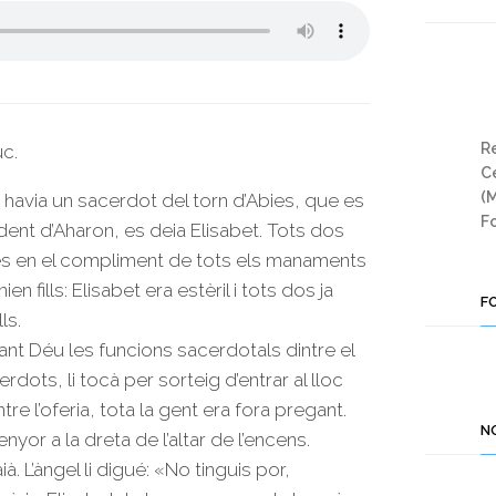
Re
uc.
Ce
(
 havia un sacerdot del torn d’Abies, que es
Fo
ent d’Aharon, es deia Elisabet. Tots dos
les en el compliment de tots els manaments
n fills: Elisabet era estèril i tots dos ja
F
ls.
nt Déu les funcions sacerdotals dintre el
dots, li tocà per sorteig d’entrar al lloc
tre l’oferia, tota la gent era fora pregant.
N
nyor a la dreta de l’altar de l’encens.
ià. L’àngel li digué: «No tinguis por,