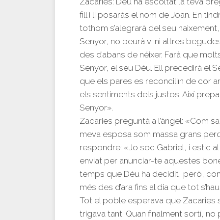
Zacaries: Déu ha escoltat la teva pre
fill i li posaràs el nom de Joan. En tin
tothom s’alegrarà del seu naixement, 
Senyor, no beurà vi ni altres begudes
des d’abans de néixer. Farà que molts 
Senyor, el seu Déu. Ell precedirà el Se
que els pares es reconciliïn de cor am
els sentiments dels justos. Així prep
Senyor».
Zacaries preguntà a l’àngel: «Com sab
meva esposa som massa grans perquè p
respondre: «Jo soc Gabriel, i estic al
enviat per anunciar-te aquestes bones
temps que Déu ha decidit, però, com
més des d’ara fins al dia que tot s’ha
Tot el poble esperava que Zacaries s
trigava tant. Quan finalment sortí, n