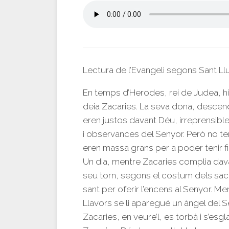
Lectura de l’Evangeli segons Sant Ll
En temps d’Herodes, rei de Judea, hi
deia Zacaries. La seva dona, descend
eren justos davant Déu, irreprensib
i observances del Senyor. Però no tenie
eren massa grans per a poder tenir fil
Un dia, mentre Zacaries complia dava
seu torn, segons el costum dels sacer
sant per oferir l’encens al Senyor. Men
Llavors se li aparegué un àngel del Se
Zacaries, en veure’l, es torbà i s’esgla