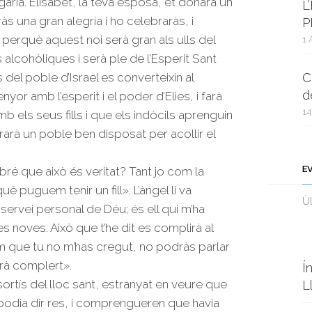
gària. Elisabet, la teva esposa, et donarà un
L
dràs una gran alegria i ho celebraràs, i
P
perquè aquest noi serà gran als ulls del
1 
 alcohòliques i serà ple de l’Esperit Sant
del poble d’Israel es converteixin al
C
d
nyor amb l’esperit i el poder d’Elies, i farà
14
b els seus fills i que els indòcils aprenguin
ararà un poble ben disposat per acollir el
E
ré que això és veritat? Tant jo com la
uguem tenir un fill». L’àngel li va
Ùl
 servei personal de Déu; és ell qui m’ha
 noves. Això que t’he dit es complirà al
 que tu no m’has cregut, no podràs parlar
urà complert».
Í
ortís del lloc sant, estranyat en veure que
L
o podia dir res, i comprengueren que havia