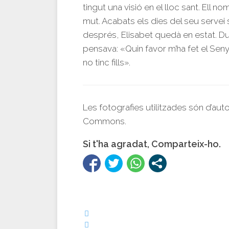
tingut una visió en el lloc sant. Ell 
mut. Acabats els dies del seu servei 
després, Elisabet quedà en estat. Du
pensava: «Quin favor m’ha fet el Se
no tinc fills».
Les fotografies utilitzades són d’aut
Commons.
Si t'ha agradat, Comparteix-ho.