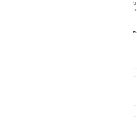
pr
e
A