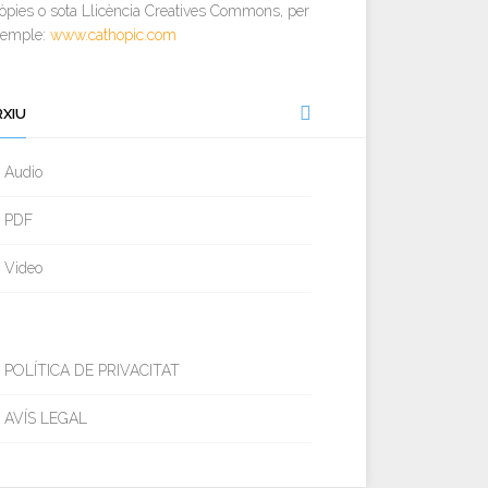
òpies o sota Llicència Creatives Commons, per
xemple:
www.cathopic.com
RXIU
Audio
PDF
Video
POLÍTICA DE PRIVACITAT
AVÍS LEGAL