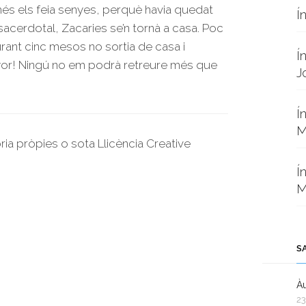
només els feia senyes, perquè havia quedat
Í
sacerdotal, Zacaries se’n tornà a casa. Poc
rant cinc mesos no sortia de casa i
Í
nyor! Ningú no em podrà retreure més que
J
Í
M
oria pròpies o sota Llicència Creative
Í
M
S
Àu
23