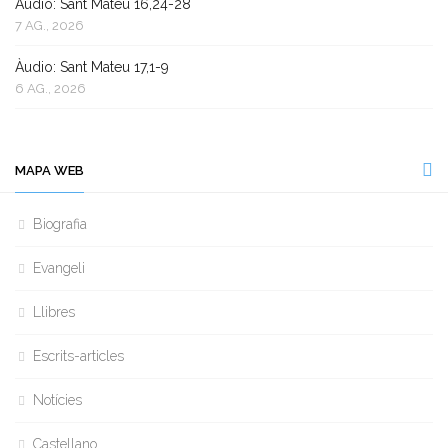
Àudio: Sant Mateu 16,24-28
7 AG., 2026
Àudio: Sant Mateu 17,1-9
6 AG., 2026
MAPA WEB
Biografia
Evangeli
Llibres
Escrits-articles
Notícies
Castellano