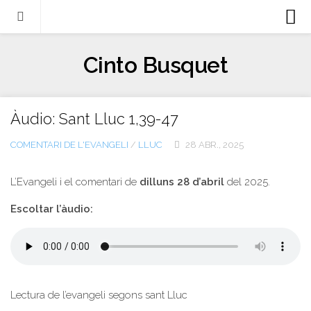
Biografia
Cinto Busquet
Evangeli
Llibres
Àudio: Sant Lluc 1,39-47
Escrits-articles
COMENTARI DE L'EVANGELI
/
LLUC
28 ABR., 2025
Notícies
Castellano
L’Evangeli i el comentari de
dilluns 28 d’abril
del 2025.
Italiano
Escoltar l’àudio:
English
Contacte
Lectura de l’evangeli segons sant Lluc