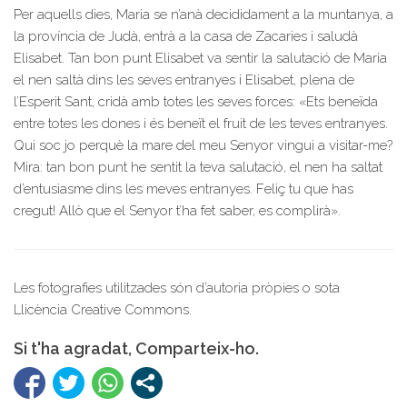
Per aquells dies, Maria se n’anà decididament a la muntanya, a
la província de Judà, entrà a la casa de Zacaries i saludà
Elisabet. Tan bon punt Elisabet va sentir la salutació de Maria
el nen saltà dins les seves entranyes i Elisabet, plena de
l’Esperit Sant, cridà amb totes les seves forces: «Ets beneïda
entre totes les dones i és beneït el fruit de les teves entranyes.
Qui soc jo perquè la mare del meu Senyor vingui a visitar-me?
Mira: tan bon punt he sentit la teva salutació, el nen ha saltat
d’entusiasme dins les meves entranyes. Feliç tu que has
cregut! Allò que el Senyor t’ha fet saber, es complirà».
Les fotografies utilitzades són d’autoria pròpies o sota
Llicència Creative Commons.
Si t'ha agradat, Comparteix-ho.