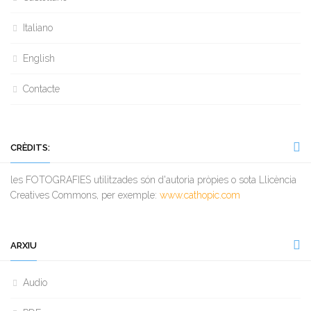
Italiano
English
Contacte
CRÈDITS:
les FOTOGRAFIES utilitzades són d'autoria pròpies o sota Llicència
Creatives Commons, per exemple:
www.cathopic.com
ARXIU
Audio