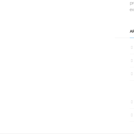
pr
e
A