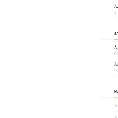
Àu
5 
S
Àu
9 
Àu
8 
M