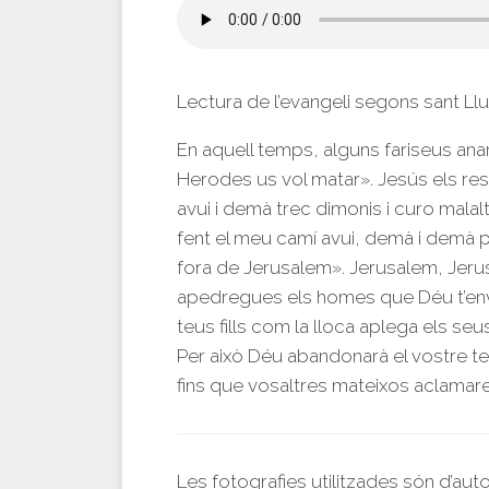
Lectura de l’evangeli segons sant Ll
En aquell temps, alguns fariseus ana
Herodes us vol matar». Jesús els re
avui i demà trec dimonis i curo malal
fent el meu camí avui, demà i demà 
fora de Jerusalem». Jerusalem, Jeru
apedregues els homes que Déu t’envi
teus fills com la lloca aplega els seus
Per això Déu abandonarà el vostre t
fins que vosaltres mateixos aclamare
Les fotografies utilitzades són d’aut