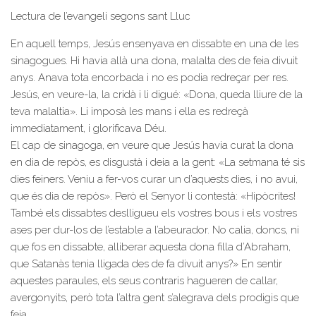
Lectura de l’evangeli segons sant Lluc
En aquell temps, Jesús ensenyava en dissabte en una de les
sinagogues. Hi havia allà una dona, malalta des de feia divuit
anys. Anava tota encorbada i no es podia redreçar per res.
Jesús, en veure-la, la cridà i li digué: «Dona, queda lliure de la
teva malaltia». Li imposà les mans i ella es redreçà
immediatament, i glorificava Déu.
El cap de sinagoga, en veure que Jesús havia curat la dona
en dia de repòs, es disgustà i deia a la gent: «La setmana té sis
dies feiners. Veniu a fer-vos curar un d’aquests dies, i no avui,
que és dia de repòs». Però el Senyor li contestà: «Hipòcrites!
També els dissabtes deslligueu els vostres bous i els vostres
ases per dur-los de l’estable a l’abeurador. No calia, doncs, ni
que fos en dissabte, alliberar aquesta dona filla d’Abraham,
que Satanàs tenia lligada des de fa divuit anys?» En sentir
aquestes paraules, els seus contraris hagueren de callar,
avergonyits, però tota l’altra gent s’alegrava dels prodigis que
feia.