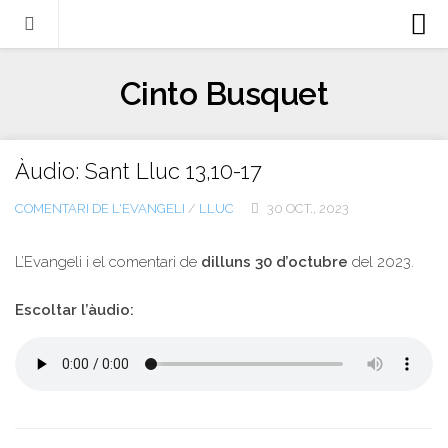
Biografia
Cinto Busquet
Evangeli
Llibres
Àudio: Sant Lluc 13,10-17
Escrits-articles
COMENTARI DE L'EVANGELI
/
LLUC
30 OCT., 2023
Notícies
Castellano
L’Evangeli i el comentari de
dilluns 30 d’octubre
del 2023.
Italiano
Escoltar l’àudio:
English
Contacte