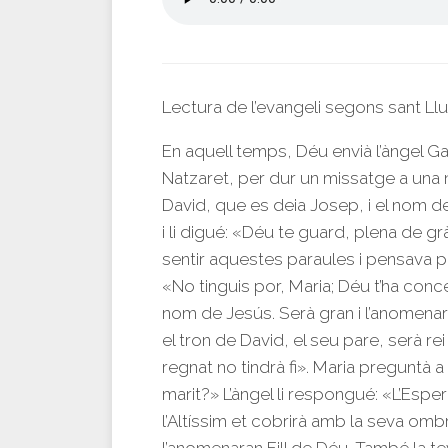
Lectura de l’evangeli segons sant Ll
En aquell temps, Déu envià l’àngel Ga
Natzaret, per dur un missatge a un
David, que es deia Josep, i el nom de l
i li digué: «Déu te guard, plena de gr
sentir aquestes paraules i pensava per
«No tinguis por, Maria; Déu t’ha concedi
nom de Jesús. Serà gran i l’anomenaran
el tron de David, el seu pare, serà rei
regnat no tindrà fi». Maria preguntà a 
marit?» L’àngel li respongué: «L’Esper
l’Altíssim et cobrirà amb la seva ombra