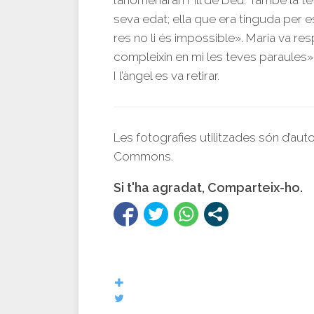
l’anomenaran Fill de Déu. També la tev
seva edat; ella que era tinguda per e
res no li és impossible». Maria va re
compleixin en mi les teves paraules»
I l’àngel es va retirar.
Les fotografies utilitzades són d’aut
Commons.
Si t'ha agradat, Comparteix-ho.