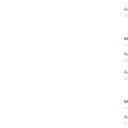
Àu
22
S
Àu
24
Àu
13
S
Àu
6 