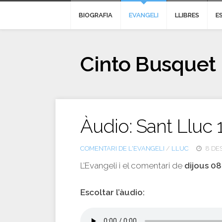
BIOGRAFIA
EVANGELI
LLIBRES
E
Cinto Busquet
Àudio: Sant Lluc 
COMENTARI DE L'EVANGELI
/
LLUC
8 DES
L’Evangeli i el comentari de
dijous 0
Escoltar l’àudio: