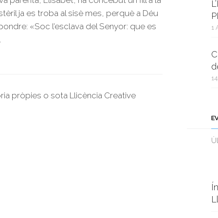
a parenta, Elisabet, ha concebut un fill a la
L
stèril ja es troba al sisè mes, perquè a Déu
P
spondre: «Soc l’esclava del Senyor: que es
1 
.
C
d
14
oria pròpies o sota Llicència Creative
E
Ùl
Í
L