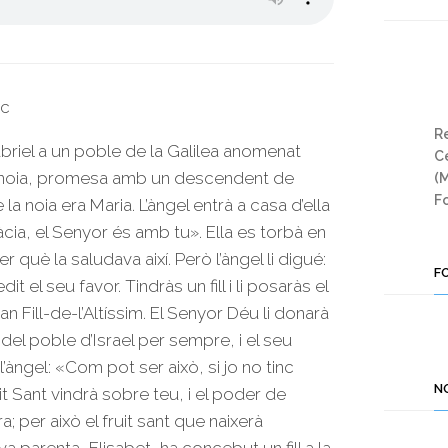
uc
Re
briel a un poble de la Galilea anomenat
Ce
a noia, promesa amb un descendent de
(
Fo
a noia era Maria. L’àngel entrà a casa d’ella
àcia, el Senyor és amb tu». Ella es torbà en
 què la saludava així. Però l’àngel li digué:
F
t el seu favor. Tindràs un fill i li posaràs el
 Fill-de-l’Altíssim. El Senyor Déu li donarà
 del poble d’Israel per sempre, i el seu
l’àngel: «Com pot ser això, si jo no tinc
N
it Sant vindrà sobre teu, i el poder de
; per això el fruit sant que naixerà