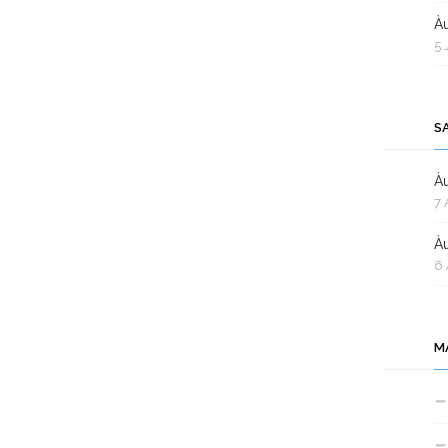
Àu
5 
S
Àu
7 
Àu
6 
M