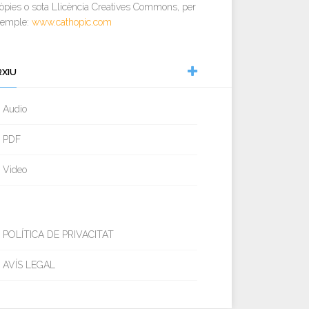
òpies o sota Llicència Creatives Commons, per
xemple:
www.cathopic.com
RXIU
Audio
PDF
Video
POLÍTICA DE PRIVACITAT
AVÍS LEGAL