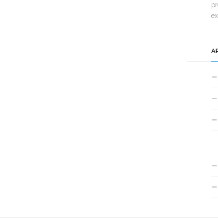
pr
e
A