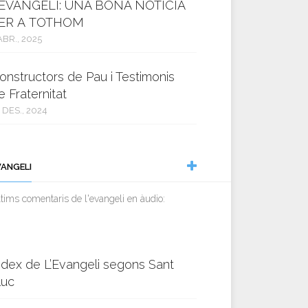
’EVANGELI: UNA BONA NOTÍCIA
ER A TOTHOM
ABR., 2025
onstructors de Pau i Testimonis
e Fraternitat
 DES., 2024
VANGELI
tims comentaris de l'evangeli en àudio:
ndex de L’Evangeli segons Sant
luc