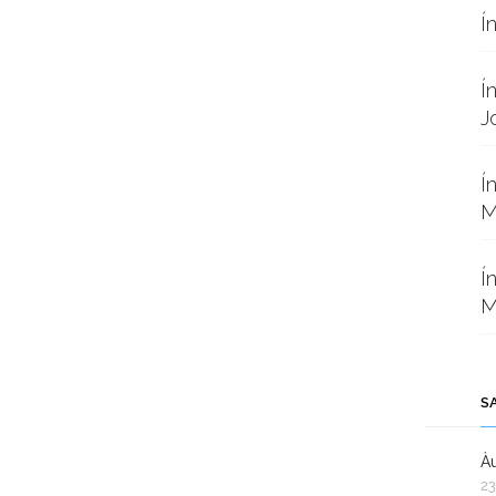
Í
Í
J
Í
M
Í
M
S
Àu
23