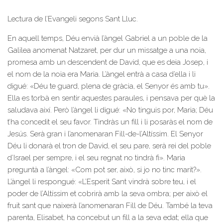
Lectura de l’Evangeli segons Sant Lluc.
En aquell temps, Déu envià l’àngel Gabriel a un poble de la
Galilea anomenat Natzaret, per dur un missatge a una noia,
promesa amb un descendent de David, que es deia Josep, i
el nom de la noia era Maria. L’àngel entrà a casa d’ella i li
digué: «Déu te guard, plena de gràcia, el Senyor és amb tu».
Ella es torbà en sentir aquestes paraules, i pensava per què la
saludava així. Però l’àngel li digué: «No tinguis por, Maria; Déu
t’ha concedit el seu favor. Tindràs un fill i li posaràs el nom de
Jesús. Serà gran i l’anomenaran Fill-de-l’Altíssim. El Senyor
Déu li donarà el tron de David, el seu pare, serà rei del poble
d’Israel per sempre, i el seu regnat no tindrà fi». Maria
preguntà a l’àngel: «Com pot ser, això, si jo no tinc marit?».
L’àngel li respongué: «L’Esperit Sant vindrà sobre teu, i el
poder de l’Altíssim et cobrirà amb la seva ombra; per això el
fruit sant que naixerà l’anomenaran Fill de Déu. També la teva
parenta, Elisabet, ha concebut un fill a la seva edat; ella que