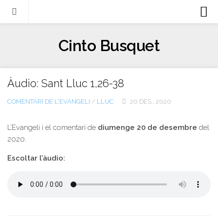
Biografia
Cinto Busquet
Evangeli
Llibres
Àudio: Sant Lluc 1,26-38
Escrits-articles
COMENTARI DE L'EVANGELI
/
LLUC
20 DES., 2020
Notícies
Castellano
L’Evangeli i el comentari de
diumenge 20 de desembre
del
2020.
Italiano
Escoltar l’àudio:
English
Contacte