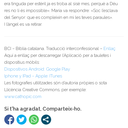
era tinguda per estèril ja es troba al sisè mes, perquè a Déu
res no li és impossible». Maria va respondre: «Soc l’esclava
del Senyor: que es compleixin en mi les teves paraules».
I l’àngel es va retirar.
BCI – Bíblia catalana. Traducció interconfessional –
Enllaç
Aquí a enllaç per descarregar l’Aplicació per a tauletes i
dispositius mòbils:
Dispositivos Android: Google Play
Iphone y IPad – Apple: ITunes
Les fotografies utilitzades són d’autoria pròpies o sota
Llicència Creative Commons, per exemple:
www.cathopic.com
Si t'ha agradat, Comparteix-ho.