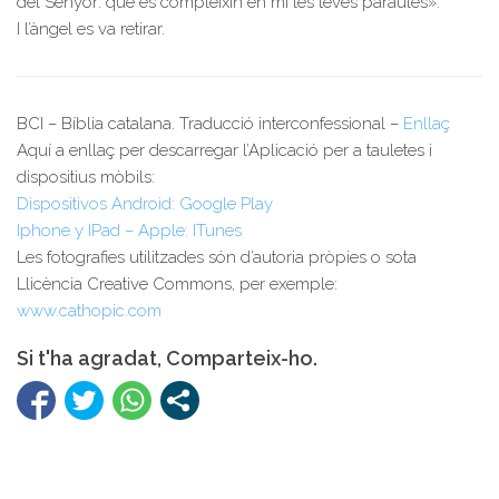
del Senyor: que es compleixin en mi les teves paraules».
I l’àngel es va retirar.
BCI – Bíblia catalana. Traducció interconfessional –
Enllaç
Aquí a enllaç per descarregar l’Aplicació per a tauletes i
dispositius mòbils:
Dispositivos Android: Google Play
Iphone y IPad – Apple: ITunes
Les fotografies utilitzades són d’autoria pròpies o sota
Llicència Creative Commons, per exemple:
www.cathopic.com
Si t'ha agradat, Comparteix-ho.