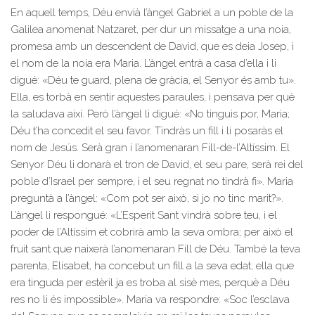
En aquell temps, Déu envià l’àngel Gabriel a un poble de la
Galilea anomenat Natzaret, per dur un missatge a una noia,
promesa amb un descendent de David, que es deia Josep, i
el nom de la noia era Maria. L’àngel entrà a casa d’ella i li
digué: «Déu te guard, plena de gràcia, el Senyor és amb tu».
Ella, es torbà en sentir aquestes paraules, i pensava per què
la saludava així. Però l’àngel li digué: «No tinguis por, Maria;
Déu t’ha concedit el seu favor. Tindràs un fill i li posaràs el
nom de Jesús. Serà gran i l’anomenaran Fill-de-l’Altíssim. El
Senyor Déu li donarà el tron de David, el seu pare, serà rei del
poble d’Israel per sempre, i el seu regnat no tindrà fi». Maria
preguntà a l’àngel: «Com pot ser això, si jo no tinc marit?».
L’àngel li respongué: «L’Esperit Sant vindrà sobre teu, i el
poder de l’Altíssim et cobrirà amb la seva ombra; per això el
fruit sant que naixerà l’anomenaran Fill de Déu. També la teva
parenta, Elisabet, ha concebut un fill a la seva edat; ella que
era tinguda per estèril ja es troba al sisè mes, perquè a Déu
res no li és impossible». Maria va respondre: «Soc l’esclava