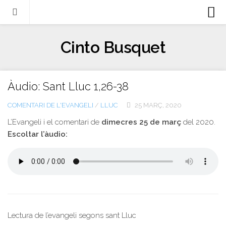
Biografia
Cinto Busquet
Evangeli
Llibres
Àudio: Sant Lluc 1,26-38
Escrits-articles
COMENTARI DE L'EVANGELI
/
LLUC
25 MARÇ, 2020
Notícies
L’Evangeli i el comentari de
dimecres 25 de març
del 2020.
Castellano
Escoltar l’àudio:
Italiano
English
Contacte
Lectura de l’evangeli segons sant Lluc