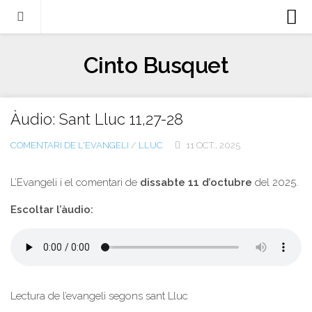
Biografia
Cinto Busquet
Evangeli
Llibres
Àudio: Sant Lluc 11,27-28
Escrits-articles
COMENTARI DE L'EVANGELI
/
LLUC
11 OCT., 2025
Notícies
Castellano
L’Evangeli i el comentari de
dissabte 11 d’octubre
del 2025.
Italiano
Escoltar l’àudio:
English
Contacte
Lectura de l’evangeli segons sant Lluc