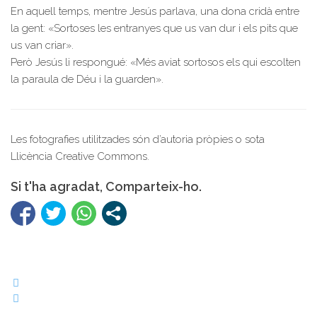
En aquell temps, mentre Jesús parlava, una dona cridà entre
la gent: «Sortoses les entranyes que us van dur i els pits que
us van criar».
Però Jesús li respongué: «Més aviat sortosos els qui escolten
la paraula de Déu i la guarden».
Les fotografies utilitzades són d’autoria pròpies o sota
Llicència Creative Commons.
Si t'ha agradat, Comparteix-ho.