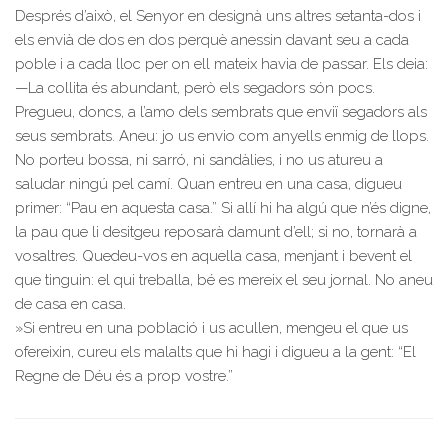
Després d’això, el Senyor en designà uns altres setanta-dos i
els envià de dos en dos perquè anessin davant seu a cada
poble i a cada lloc per on ell mateix havia de passar. Els deia:
—La collita és abundant, però els segadors són pocs.
Pregueu, doncs, a l’amo dels sembrats que enviï segadors als
seus sembrats. Aneu: jo us envio com anyells enmig de llops.
No porteu bossa, ni sarró, ni sandàlies, i no us atureu a
saludar ningú pel camí. Quan entreu en una casa, digueu
primer: “Pau en aquesta casa.” Si allí hi ha algú que n’és digne,
la pau que li desitgeu reposarà damunt d’ell; si no, tornarà a
vosaltres. Quedeu-vos en aquella casa, menjant i bevent el
que tinguin: el qui treballa, bé es mereix el seu jornal. No aneu
de casa en casa.
»Si entreu en una població i us acullen, mengeu el que us
ofereixin, cureu els malalts que hi hagi i digueu a la gent: “El
Regne de Déu és a prop vostre.”