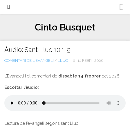
Biografia
Cinto Busquet
Evangeli
Llibres
Àudio: Sant Lluc 10,1-9
Escrits-articles
COMENTARI DE L'EVANGELI
/
LLUC
14 FEBR., 2026
Notícies
Castellano
L’Evangeli i el comentari de
dissabte 14 frebrer
del 2026.
Italiano
Escoltar l’àudio:
English
Contacte
Lectura de l’evangeli segons sant Lluc