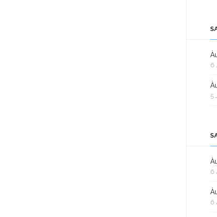
S
Àu
6 
Àu
5 
S
Àu
6 
Àu
6 