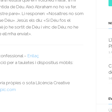
ò ara resulta que em voldríeu matar, a mi
sentida de Déu. Això Abraham no ho va fer.
ostre pare». Li responen: «Nosaltres no som
e Déu». Jesús els diu: «Si Déu fos el
N
è jo he sortit de Déu i vinc de Déu; no he
ell m’ha enviat».
L
P
1 
rconfessional –
Enllaç
ció per a tauletes i dispositius mòbils:
C
d
14
oria pròpies o sota Llicència Creative
pic.com
E
Ùl