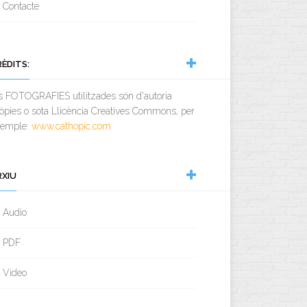
Contacte
RÈDITS:
s FOTOGRAFIES utilitzades són d'autoria
òpies o sota Llicència Creatives Commons, per
xemple:
www.cathopic.com
RXIU
Audio
PDF
Video