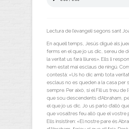
Lectura de l’evangeli segons sant Jo
En aquell temps, Jesús digué als jue
ferms en el que jo us dic, sereu de d
la veritat us farà lliures». Ells li 
hem estat mai esclaus de ningú. Com
contestà: «Us ho dic amb tota verita
esclaus no es queden a la casa per se
sempre. Per això, si el Fill us treu de
que sou descendents d’Abraham, pe
el que jo us dic. Jo us parlo d’allò 
que vosaltres feu allò que el vostre 
Ells insistiren: «El nostre pare és Abra