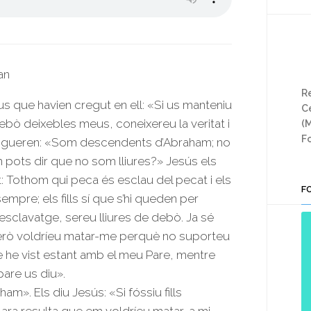
an
Re
us que havien cregut en ell: «Si us manteniu
Ce
ebò deixebles meus, coneixereu la veritat i
(
Fo
respongueren: «Som descendents d’Abraham; no
 pots dir que no som lliures?» Jesús els
t: Tothom qui peca és esclau del pecat i els
F
mpre; els fills sí que s’hi queden per
 l’esclavatge, sereu lliures de debò. Ja sé
rò voldríeu matar-me perquè no suporteu
que he vist estant amb el meu Pare, mentre
pare us diu».
ham». Els diu Jesús: «Si fóssiu fills