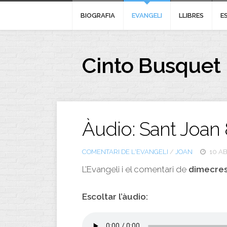
BIOGRAFIA
EVANGELI
LLIBRES
E
Cinto Busquet
Àudio: Sant Joan 
COMENTARI DE L'EVANGELI
/
JOAN
10 AB
L’Evangeli i el comentari de
dimecres 
Escoltar l’àudio: