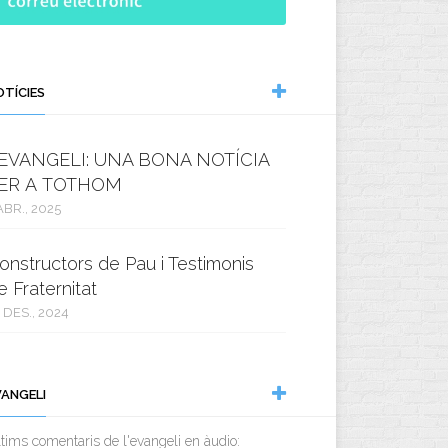
OTÍCIES
’EVANGELI: UNA BONA NOTÍCIA
ER A TOTHOM
ABR., 2025
onstructors de Pau i Testimonis
e Fraternitat
 DES., 2024
VANGELI
tims comentaris de l'evangeli en àudio: