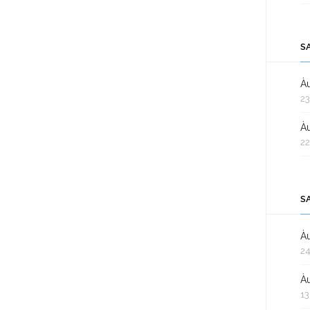
S
Àu
23
Àu
22
S
Àu
24
Àu
13