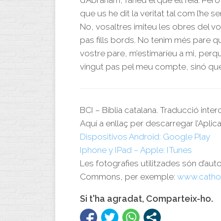
d’Abraham, faríeu el que ell feia. Per
que us he dit la veritat tal com l’he 
No, vosaltres imiteu les obres del v
pas fills bords. No tenim més pare qu
vostre pare, m’estimaríeu a mi, perqu
vingut pas pel meu compte, sinó que 
BCI – Bíblia catalana. Traducció inte
Aquí a enllaç per descarregar l’Aplica
Dispositivos Android: Google Play
Iphone y IPad – Apple: ITunes
Les fotografies utilitzades són d’aut
Commons, per exemple:
www.catho
Si t'ha agradat, Comparteix-ho.