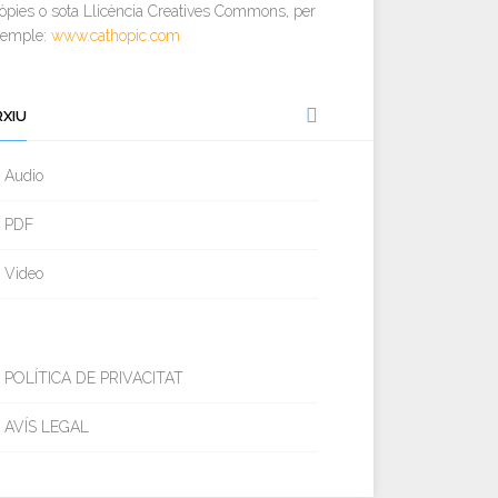
òpies o sota Llicència Creatives Commons, per
xemple:
www.cathopic.com
RXIU
Audio
PDF
Video
POLÍTICA DE PRIVACITAT
AVÍS LEGAL