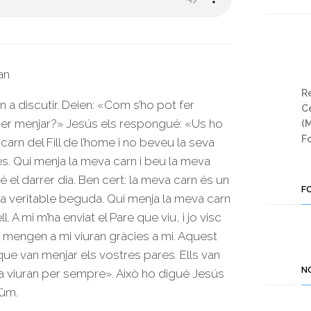
an
Re
 a discutir. Deien: «Com s’ho pot fer
Ce
per menjar?» Jesús els respongué: «Us ho
(
Fo
carn del Fill de l’home i no beveu la seva
es. Qui menja la meva carn i beu la meva
ré el darrer dia. Ben cert: la meva carn és un
F
na veritable beguda. Qui menja la meva carn
l. A mi m’ha enviat el Pare que viu, i jo visc
m mengen a mi viuran gràcies a mi. Aquest
 que van menjar els vostres pares. Ells van
N
a viuran per sempre». Això ho digué Jesús
aüm.