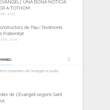
’EVANGELI: UNA BONA NOTÍCIA
ER A TOTHOM
ABR., 2025
onstructors de Pau i Testimonis
e Fraternitat
 DES., 2024
VANGELI
tims comentaris de l'evangeli en àudio:
ndex de L’Evangeli segons Sant
luc