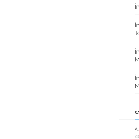
Í
Í
J
Í
M
Í
M
S
Àu
23