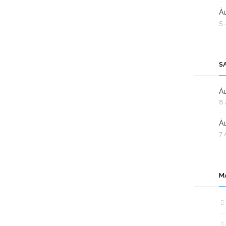
Àu
5 
S
Àu
8 
Àu
7 
M