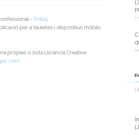
L
P
1 
rconfessional –
Enllaç
plicació per a tauletes i dispositius mòbils:
C
d
14
oria pròpies o sota Llicència Creative
pic.com
E
Ùl
Í
L