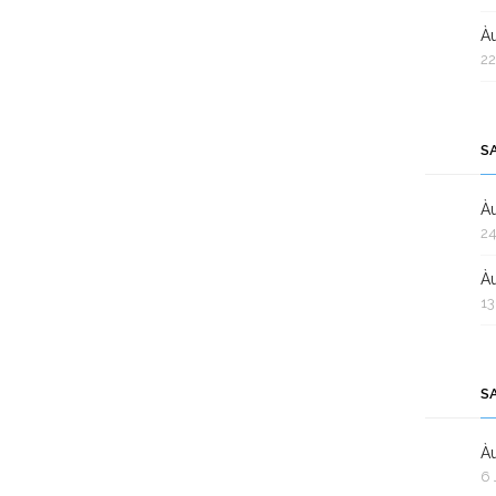
Àu
22
S
Àu
24
Àu
13
S
Àu
6 