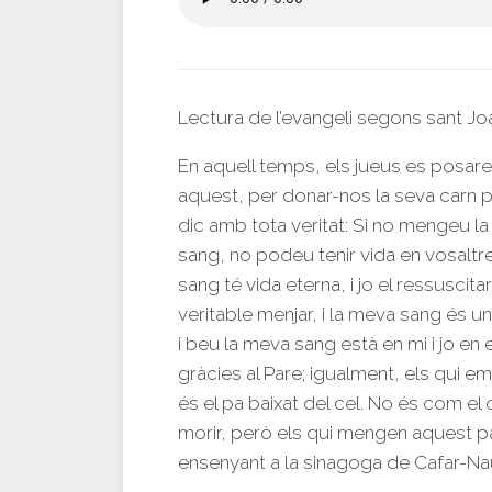
Lectura de l’evangeli segons sant Jo
En aquell temps, els jueus es posaren
aquest, per donar-nos la seva carn 
dic amb tota veritat: Si no mengeu la 
sang, no podeu tenir vida en vosaltr
sang té vida eterna, i jo el ressuscita
veritable menjar, i la meva sang és u
i beu la meva sang està en mi i jo en el
gràcies al Pare; igualment, els qui e
és el pa baixat del cel. No és com el
morir, però els qui mengen aquest p
ensenyant a la sinagoga de Cafar-N