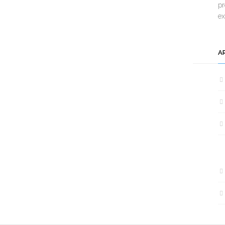
pr
e
A