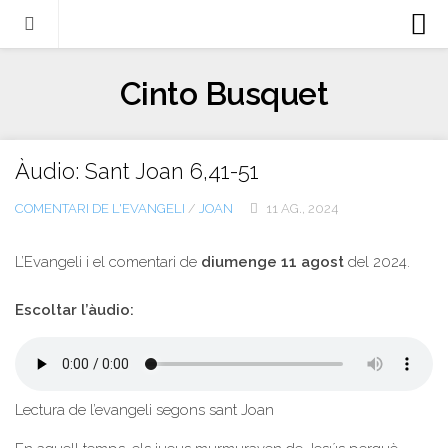
Biografia
Cinto Busquet
Evangeli
Llibres
Àudio: Sant Joan 6,41-51
Escrits-articles
COMENTARI DE L'EVANGELI
/
JOAN
11 AG., 2024
Notícies
Castellano
L’Evangeli i el comentari de
diumenge 11 agost
del 2024.
Italiano
Escoltar l’àudio:
English
Contacte
Lectura de l’evangeli segons sant Joan