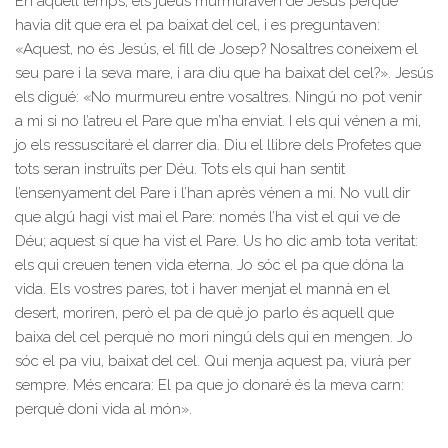
En aquell temps, els jueus murmuraven de Jesús perquè
havia dit que era el pa baixat del cel, i es preguntaven:
«Aquest, no és Jesús, el fill de Josep? Nosaltres coneixem el
seu pare i la seva mare, i ara diu que ha baixat del cel?». Jesús
els digué: «No murmureu entre vosaltres. Ningú no pot venir
a mi si no l’atreu el Pare que m’ha enviat. I els qui vénen a mi,
jo els ressuscitaré el darrer dia. Diu el llibre dels Profetes que
tots seran instruïts per Déu. Tots els qui han sentit
l’ensenyament del Pare i l’han après vénen a mi. No vull dir
que algú hagi vist mai el Pare: només l’ha vist el qui ve de
Déu; aquest sí que ha vist el Pare. Us ho dic amb tota veritat:
els qui creuen tenen vida eterna. Jo sóc el pa que dóna la
vida. Els vostres pares, tot i haver menjat el mannà en el
desert, moriren, però el pa de què jo parlo és aquell que
baixa del cel perquè no mori ningú dels qui en mengen. Jo
sóc el pa viu, baixat del cel. Qui menja aquest pa, viurà per
sempre. Més encara: El pa que jo donaré és la meva carn:
perquè doni vida al món».