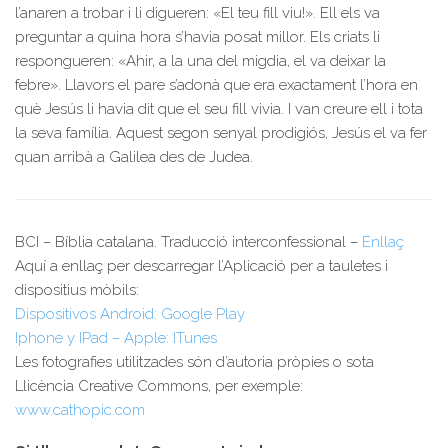
l’anaren a trobar i li digueren: «El teu fill viu!». Ell els va
preguntar a quina hora s’havia posat millor. Els criats li
respongueren: «Ahir, a la una del migdia, el va deixar la
febre». Llavors el pare s’adonà que era exactament l’hora en
què Jesús li havia dit que el seu fill vivia. I van creure ell i tota
la seva família. Aquest segon senyal prodigiós, Jesús el va fer
quan arribà a Galilea des de Judea.
BCI – Bíblia catalana. Traducció interconfessional –
Enllaç
Aquí a enllaç per descarregar l’Aplicació per a tauletes i
dispositius mòbils:
Dispositivos Android: Google Play
Iphone y IPad – Apple: ITunes
Les fotografies utilitzades són d’autoria pròpies o sota
Llicència Creative Commons, per exemple:
www.cathopic.com