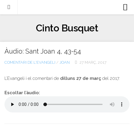
Biografia
Cinto Busquet
Evangeli
Llibres
Àudio: Sant Joan 4, 43-54
Escrits-articles
COMENTARI DE L'EVANGELI
/
JOAN
27 MARÇ, 2017
Notícies
Castellano
L’Evangeli i el comentari de
dilluns 27 de març
del 2017.
Italiano
Escoltar l’àudio:
English
Contacte