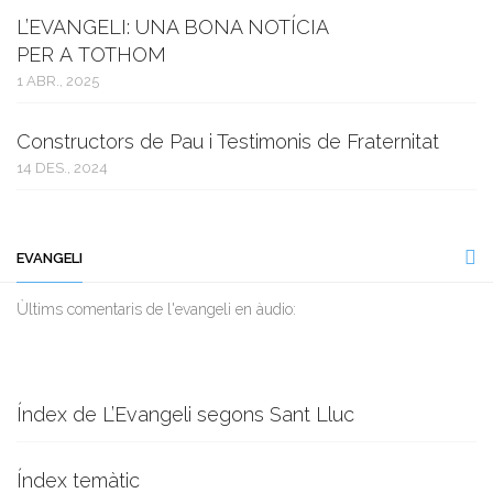
L’EVANGELI: UNA BONA NOTÍCIA
PER A TOTHOM
1 ABR., 2025
Constructors de Pau i Testimonis de Fraternitat
14 DES., 2024
EVANGELI
Ùltims comentaris de l'evangeli en àudio:
Índex de L’Evangeli segons Sant Lluc
Índex temàtic