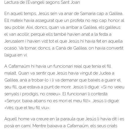
Lectura de l’Evangeli segons Sant Joan
En aquell temps, Jesús se’n va anar de Samaria cap a Galilea.
Ell mateix havia assegurat que un profeta no rep cap honor al
seu poble. Així, doncs, quan va arribar a Galilea, els galileus
el van acollir, perquè ells també havien anat a la festa a
Jerusalem i havien vist tot el que Jesús hi havia fet en aquella
ocasió. Va tornar, doncs, a Canà de Galilea, on havia convertit
l’aigua en vi.
A Cafarnaüm hi havia un funcionari reial que tenia el fill
malalt. Quan va sentir que Jesús havia vingut de Judea a
Galilea, anà a trobar-lo i li va demanar que baixés a guarir el
seu fill, que estava a punt de morir. Jesús li digué: «Si no veieu
senyals i prodigis, no creieu». El funcionari li contestà:
«Senyor, baixa abans no es mori el meu fill!». Jesús li digué:
«Vés, que el teu fill viu».
Aquell home va creure en la paraula que Jesús li havia dit i es
posà en camí. Mentre baixava a Cafarnaüm, els seus criats