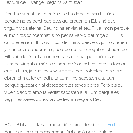
Lectura de l’Evangeli segons Sant Joan.
Déu ha estimat tant el món que ha donat el seu Fill únic
perquè no es perdi cap dels qui creuen en Ell, sinó que
tinguin vida eterna. Déu no ha enviat el seu Fill al món perquè
el món fos condemnat, sinó per salvar-lo per mitjà d’Ell. Els
qui creuen en Ell no són condemnats, però els qui no creuen
ja han estat condemnats, perquè no han cregut en el nom del
Fill únic de Déu. La condemna ha arribat per això: quan la
llum ha vingut al món, els homes s’han estimat més la foscor
que la llum, ja que les seves obres eren dolentes. Tots els qui
obren el mal tenen odi a la llum, i no s’acosten a la llum
perquè quedarien al descobert les seves obres. Però els qui
viuen d’acord amb la veritat s’acosten a la llum perquè es
vegin les seves obres, ja que les fan segons Déu.
BCI – Bíblia catalana. Traducció interconfessional –
Enllaç
Aquí a enllaç per descarregar l’Aplicació per a tauletes i